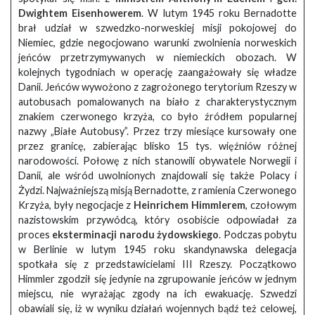
Dwightem Eisenhowerem
. W lutym 1945 roku Bernadotte
brał udział w szwedzko-norweskiej misji pokojowej do
Niemiec, gdzie negocjowano warunki zwolnienia norweskich
jeńców przetrzymywanych w niemieckich obozach. W
kolejnych tygodniach w operację zaangażowały się władze
Danii. Jeńców wywożono z zagrożonego terytorium Rzeszy w
autobusach pomalowanych na biało z charakterystycznym
znakiem czerwonego krzyża, co było źródłem popularnej
nazwy „Białe Autobusy”. Przez trzy miesiące kursowały one
przez granicę, zabierając blisko 15 tys. więźniów różnej
narodowości. Połowę z nich stanowili obywatele Norwegii i
Danii, ale wśród uwolnionych znajdowali się także Polacy i
Żydzi. Najważniejszą misją Bernadotte, z ramienia Czerwonego
Krzyża, były negocjacje z
Heinrichem Himmlerem
, czołowym
nazistowskim przywódcą, który osobiście odpowiadał za
proces
eksterminacji narodu żydowskiego
. Podczas pobytu
w Berlinie w lutym 1945 roku skandynawska delegacja
spotkała się z przedstawicielami III Rzeszy. Początkowo
Himmler zgodził się jedynie na zgrupowanie jeńców w jednym
miejscu, nie wyrażając zgody na ich ewakuację. Szwedzi
obawiali się, iż w wyniku działań wojennych bądź też celowej,