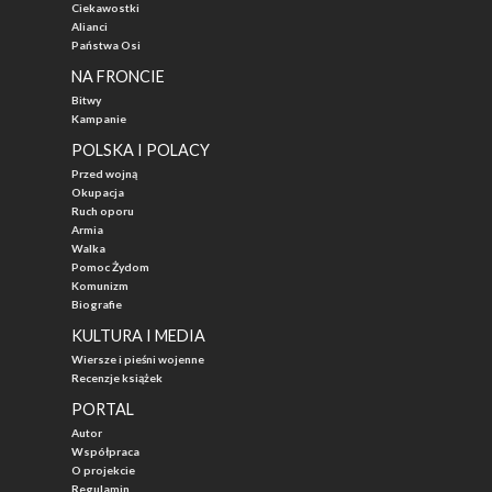
Ciekawostki
Alianci
Państwa Osi
NA FRONCIE
Bitwy
Kampanie
POLSKA I POLACY
Przed wojną
Okupacja
Ruch oporu
Armia
Walka
Pomoc Żydom
Komunizm
Biografie
KULTURA I MEDIA
Wiersze i pieśni wojenne
Recenzje książek
PORTAL
Autor
Współpraca
O projekcie
Regulamin