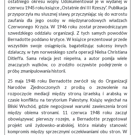
ostatniego okresu wojny. Udokumentował je w wydanej w
czerwcu 1945 roku książce „Ostatnie dni III Rzeszy”. Publikacja
przysporzyła mu słusznej sławy, przyczyniając się do wzrostu
zaufania dla jego osoby w międzynarodowych władzach
Czerwonego Krzyża. W 1946 roku został przewodniczącym
szwedzkiego oddziału organizacji. Z tych samych powodów
Bernadotte poddano krytyce. W książce prezentował przede
wszystkim swoje osiągnięcia, bagatelizując sukcesy innych
działaczy, w tym norweskiego szefa operacji Nielsa Christiana
Ditleffa. Sama relacja jest niepełna, a autor pomija wiele
znaczących wątków, co zrodziło oczywiste podejrzenie o
próbę zmanipulowania historii.
25 maja 1948 roku Bernadotte zwrócił się do Organizacji
Narodów Zjednoczonych z prośbą o zezwolenie na
rozpoczęcie mediacji między stroną izraelską i arabską w
czasie konfliktu na terytorium Palestyny. Książę wyjechał na
Bliski Wschód, gdzie negocjował warunki zawieszenia broni
między obiema stronami. 11 czerwca 1948 roku zaczął
obowiązywać pierwszy rozejm, a Bernadotte przygotował
projekt unii żydowsko-arabskiej, która miałaby stanowić
kompromis między sprzecznymi oczekiwaniami obu stron. W