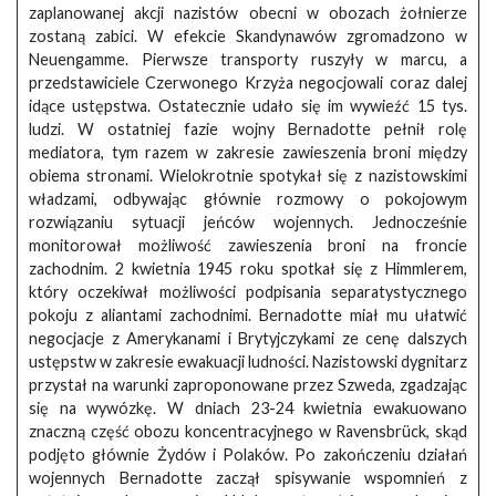
zaplanowanej akcji nazistów obecni w obozach żołnierze
zostaną zabici. W efekcie Skandynawów zgromadzono w
Neuengamme. Pierwsze transporty ruszyły w marcu, a
przedstawiciele Czerwonego Krzyża negocjowali coraz dalej
idące ustępstwa. Ostatecznie udało się im wywieźć 15 tys.
ludzi. W ostatniej fazie wojny Bernadotte pełnił rolę
mediatora, tym razem w zakresie zawieszenia broni między
obiema stronami. Wielokrotnie spotykał się z nazistowskimi
władzami, odbywając głównie rozmowy o pokojowym
rozwiązaniu sytuacji jeńców wojennych. Jednocześnie
monitorował możliwość zawieszenia broni na froncie
zachodnim. 2 kwietnia 1945 roku spotkał się z Himmlerem,
który oczekiwał możliwości podpisania separatystycznego
pokoju z aliantami zachodnimi. Bernadotte miał mu ułatwić
negocjacje z Amerykanami i Brytyjczykami ze cenę dalszych
ustępstw w zakresie ewakuacji ludności. Nazistowski dygnitarz
przystał na warunki zaproponowane przez Szweda, zgadzając
się na wywózkę. W dniach 23-24 kwietnia ewakuowano
znaczną część obozu koncentracyjnego w Ravensbrück, skąd
podjęto głównie Żydów i Polaków. Po zakończeniu działań
wojennych Bernadotte zaczął spisywanie wspomnień z