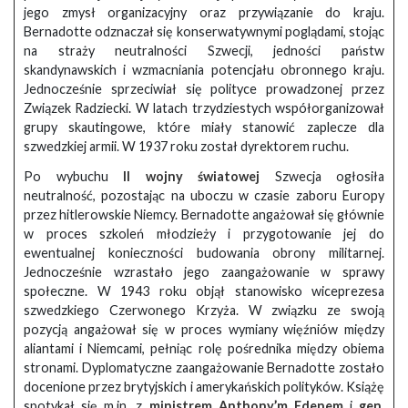
jego zmysł organizacyjny oraz przywiązanie do kraju.
Bernadotte odznaczał się konserwatywnymi poglądami, stojąc
na straży neutralności Szwecji, jedności państw
skandynawskich i wzmacniania potencjału obronnego kraju.
Jednocześnie sprzeciwiał się polityce prowadzonej przez
Związek Radziecki. W latach trzydziestych współorganizował
grupy skautingowe, które miały stanowić zaplecze dla
szwedzkiej armii. W 1937 roku został dyrektorem ruchu.
Po wybuchu
II wojny światowej
Szwecja ogłosiła
neutralność, pozostając na uboczu w czasie zaboru Europy
przez hitlerowskie Niemcy. Bernadotte angażował się głównie
w proces szkoleń młodzieży i przygotowanie jej do
ewentualnej konieczności budowania obrony militarnej.
Jednocześnie wzrastało jego zaangażowanie w sprawy
społeczne. W 1943 roku objął stanowisko wiceprezesa
szwedzkiego Czerwonego Krzyża. W związku ze swoją
pozycją angażował się w proces wymiany więźniów między
aliantami i Niemcami, pełniąc rolę pośrednika między obiema
stronami. Dyplomatyczne zaangażowanie Bernadotte zostało
docenione przez brytyjskich i amerykańskich polityków. Książę
spotykał się m.in. z
ministrem Anthony’m Edenem
i
gen.