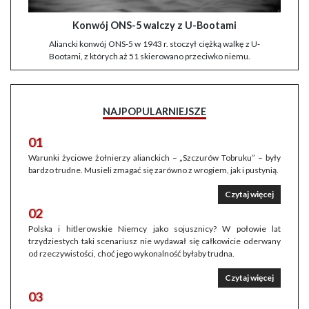
Konwój ONS-5 walczy z U-Bootami
Aliancki konwój ONS-5 w 1943 r. stoczył ciężką walkę z U-
Bootami, z których aż 51 skierowano przeciwko niemu.
NAJPOPULARNIEJSZE
01
Warunki życiowe żołnierzy alianckich – „Szczurów Tobruku” – były
bardzo trudne. Musieli zmagać się zarówno z wrogiem, jak i pustynią.
Czytaj więcej
02
Polska i hitlerowskie Niemcy jako sojusznicy? W połowie lat
trzydziestych taki scenariusz nie wydawał się całkowicie oderwany
od rzeczywistości, choć jego wykonalność byłaby trudna.
Czytaj więcej
03