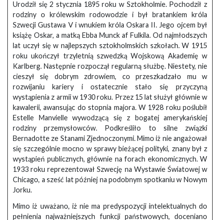
Urodził się 2 stycznia 1895 roku w Sztokholmie. Pochodził z
rodziny o królewskim rodowodzie i był bratankiem króla
Szwecji Gustawa V i wnukiem króla Oskara II. Jego ojcem był
książę Oskar, a matką Ebba Munck af Fulkila. Od najmłodszych
lat uczył się w najlepszych sztokholmskich szkołach. W 1915
roku ukończył trzyletnią szwedzką Wojskową Akademię w
Karlberg. Następnie rozpoczął regularną służbę. Niestety, nie
cieszył się dobrym zdrowiem, co przeszkadzało mu w
rozwijaniu kariery i ostatecznie stało się przyczyną
wystąpienia z armii w 1930 roku. Przez 15 lat służył głównie w
kawalerii, awansując do stopnia majora. W 1928 roku poślubił
Estelle Manvielle wywodzącą się z bogatej amerykańskiej
rodziny przemysłowców. Podkreśliło to silne związki
Bernadotte ze Stanami Zjednoczonymi. Mimo iż nie angażował
się szczególnie mocno w sprawy bieżącej polityki, znany był z
wystąpień publicznych, głównie na forach ekonomicznych. W
1933 roku reprezentował Szwecję na Wystawie Światowej w
Chicago, a sześć lat później na podobnym spotkaniu w Nowym
Jorku.
Mimo iż uważano, iż nie ma predyspozycji intelektualnych do
pełnienia najważniejszych funkcji państwowych, doceniano