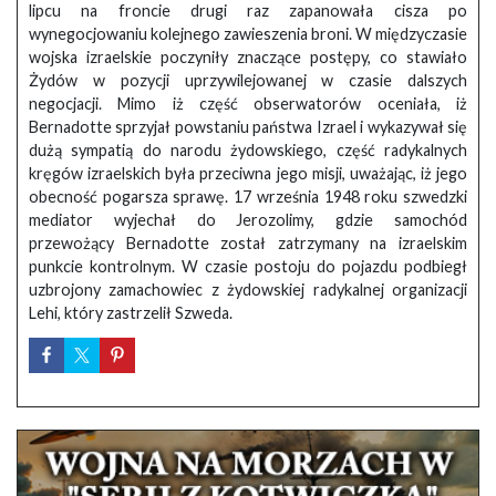
lipcu na froncie drugi raz zapanowała cisza po
wynegocjowaniu kolejnego zawieszenia broni. W międzyczasie
wojska izraelskie poczyniły znaczące postępy, co stawiało
Żydów w pozycji uprzywilejowanej w czasie dalszych
negocjacji. Mimo iż część obserwatorów oceniała, iż
Bernadotte sprzyjał powstaniu państwa Izrael i wykazywał się
dużą sympatią do narodu żydowskiego, część radykalnych
kręgów izraelskich była przeciwna jego misji, uważając, iż jego
obecność pogarsza sprawę. 17 września 1948 roku szwedzki
mediator wyjechał do Jerozolimy, gdzie samochód
przewożący Bernadotte został zatrzymany na izraelskim
punkcie kontrolnym. W czasie postoju do pojazdu podbiegł
uzbrojony zamachowiec z żydowskiej radykalnej organizacji
Lehi, który zastrzelił Szweda.