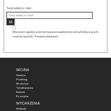
Twój adres e-mail
Wyrażam zgodę na otrzymywanie wiadomości email dotyczących
nowości portalu "II wojna światowa".
WOJNA
Geneza
Przebieg
W skrócie
Totalitaryzmy
Nazizm
Po wojnie
WYDARZENIA
Artykuły