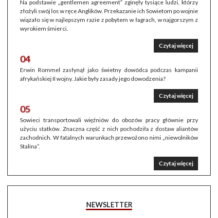
Na podstawie „gentlemen agreement” zginęły tysiące ludzi, którzy
złożyli swój los w ręce Anglików. Przekazanie ich Sowietom po wojnie
wiązało się w najlepszym razie z pobytem w łagrach, w najgorszym z
wyrokiem śmierci.
Czytaj więcej
04
Erwin Rommel zasłynął jako świetny dowódca podczas kampanii
afrykańskiej II wojny. Jakie były zasady jego dowodzenia?
Czytaj więcej
05
Sowieci transportowali więźniów do obozów pracy głównie przy
użyciu statków. Znaczna część z nich pochodziła z dostaw aliantów
zachodnich. W fatalnych warunkach przewożono nimi „niewolników
Stalina”.
Czytaj więcej
NEWSLETTER