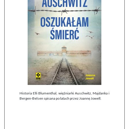
Historia Elli Blumenthal, więźniarki Auschwitz, Majdanka i
Bergen-Belsen spisana po latach przez Joannę Jowell.