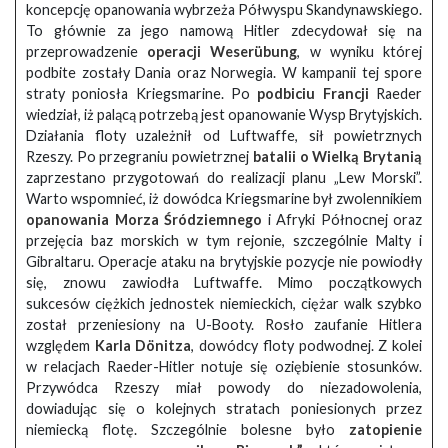
koncepcję opanowania wybrzeża Półwyspu Skandynawskiego.
To głównie za jego namową Hitler zdecydował się na
przeprowadzenie
operacji Weserübung
, w wyniku której
podbite zostały Dania oraz Norwegia. W kampanii tej spore
straty poniosła Kriegsmarine. Po
podbiciu Francji
Raeder
wiedział, iż palącą potrzebą jest opanowanie Wysp Brytyjskich.
Działania floty uzależnił od Luftwaffe, sił powietrznych
Rzeszy. Po przegraniu powietrznej
batalii o Wielką Brytanią
zaprzestano przygotowań do realizacji planu „Lew Morski”.
Warto wspomnieć, iż dowódca Kriegsmarine był zwolennikiem
opanowania Morza Śródziemnego
i Afryki Północnej oraz
przejęcia baz morskich w tym rejonie, szczególnie Malty i
Gibraltaru. Operacje ataku na brytyjskie pozycje nie powiodły
się, znowu zawiodła Luftwaffe. Mimo początkowych
sukcesów ciężkich jednostek niemieckich, ciężar walk szybko
został przeniesiony na U-Booty. Rosło zaufanie Hitlera
względem
Karla Dönitza
, dowódcy floty podwodnej. Z kolei
w relacjach Raeder-Hitler notuje się oziębienie stosunków.
Przywódca Rzeszy miał powody do niezadowolenia,
dowiadując się o kolejnych stratach poniesionych przez
niemiecką flotę. Szczególnie bolesne było
zatopienie