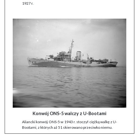
1927 r.
Konwój ONS-5 walczy z U-Bootami
Aliancki konwój ONS-5 w 1943 r. stoczył ciężką walkę z U-
Bootami, z których aż 51 skierowano przeciwko niemu.