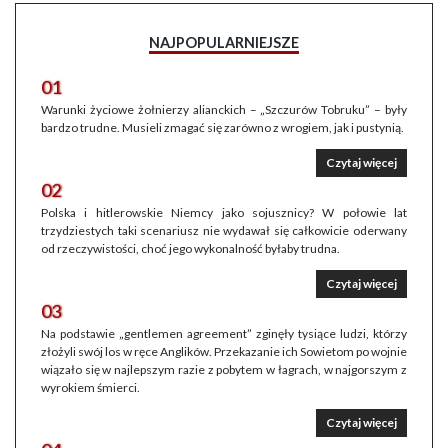
NAJPOPULARNIEJSZE
01
Warunki życiowe żołnierzy alianckich – „Szczurów Tobruku” – były
bardzo trudne. Musieli zmagać się zarówno z wrogiem, jak i pustynią.
Czytaj więcej
02
Polska i hitlerowskie Niemcy jako sojusznicy? W połowie lat
trzydziestych taki scenariusz nie wydawał się całkowicie oderwany
od rzeczywistości, choć jego wykonalność byłaby trudna.
Czytaj więcej
03
Na podstawie „gentlemen agreement” zginęły tysiące ludzi, którzy
złożyli swój los w ręce Anglików. Przekazanie ich Sowietom po wojnie
wiązało się w najlepszym razie z pobytem w łagrach, w najgorszym z
wyrokiem śmierci.
Czytaj więcej