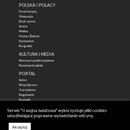
POLSKA I POLACY
Przed wojną
Okupacja
Ruch oporu
Armia
Walka
Pomoc Żydom
Komunizm
Biografie
KULTURA I MEDIA
Wiersze i pieśni wojenne
Recenzje książek
PORTAL
Autor
Współpraca
O projekcie
Regulamin
Kontakt
"Przed Waszą Erą"
Serwis "II wojna światowa" wykorzystuje pliki cookies
umożliwiające poprawne wyświetlanie witryny.
© 2026
II WOJNA ŚWIATOWA - najlepszy portal poświęcony historii
Autor: Mateusz Łabuz
Akceptuj