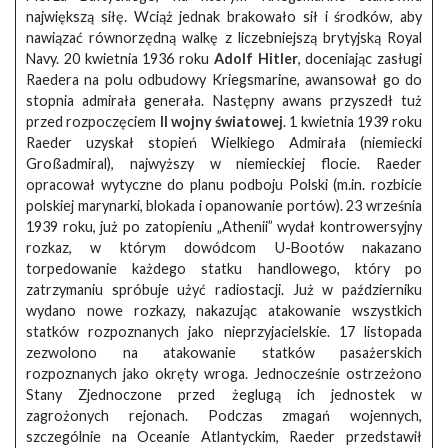
największą siłę. Wciąż jednak brakowało sił i środków, aby
nawiązać równorzędną walkę z liczebniejszą brytyjską Royal
Navy. 20 kwietnia 1936 roku
Adolf Hitler
, doceniając zasługi
Raedera na polu odbudowy Kriegsmarine, awansował go do
stopnia admirała generała. Następny awans przyszedł tuż
przed rozpoczęciem
II wojny światowej
. 1 kwietnia 1939 roku
Raeder uzyskał stopień Wielkiego Admirała (niemiecki
Großadmiral), najwyższy w niemieckiej flocie. Raeder
opracował wytyczne do planu podboju Polski (m.in. rozbicie
polskiej marynarki, blokada i opanowanie portów). 23 września
1939 roku, już po zatopieniu „Athenii” wydał kontrowersyjny
rozkaz, w którym dowódcom U-Bootów nakazano
torpedowanie każdego statku handlowego, który po
zatrzymaniu spróbuje użyć radiostacji. Już w październiku
wydano nowe rozkazy, nakazując atakowanie wszystkich
statków rozpoznanych jako nieprzyjacielskie. 17 listopada
zezwolono na atakowanie statków pasażerskich
rozpoznanych jako okręty wroga. Jednocześnie ostrzeżono
Stany Zjednoczone przed żeglugą ich jednostek w
zagrożonych rejonach. Podczas zmagań wojennych,
szczególnie na Oceanie Atlantyckim, Raeder przedstawił