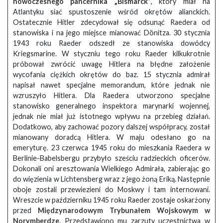
nowoczesnego pancernika „Bismarck”
, który miał na
Atlantyku siać spustoszenie wśród okrętów alianckich.
Ostatecznie Hitler zdecydował się odsunąć Raedera od
stanowiska i na jego miejsce mianować Dönitza. 30 stycznia
1943 roku Raeder odszedł ze stanowiska dowódcy
Kriegsmarine. W styczniu tego roku Raeder kilkukrotnie
próbował zwrócić uwagę Hitlera na błędne założenie
wycofania ciężkich okrętów do baz. 15 stycznia admirał
napisał nawet specjalne memorandum, które jednak nie
wzruszyło Hitlera. Dla Raedera utworzono specjalne
stanowisko generalnego inspektora marynarki wojennej,
jednak nie miał już istotnego wpływu na przebieg działań.
Dodatkowo, aby zachować pozory dalszej współpracy, został
mianowany doradcą Hitlera. W maju odesłano go na
emeryturę. 23 czerwca 1945 roku do mieszkania Raedera w
Berlinie-Babelsbergu przybyło sześciu radzieckich oficerów.
Dokonali oni aresztowania Wielkiego Admirała, zabierając go
do więzienia w Lichtensberg wraz z jego żoną Eriką. Następnie
oboje zostali przewiezieni do Moskwy i tam internowani.
Wreszcie w październiku 1945 roku Raeder zostaje oskarżony
przed
Międzynarodowym Trybunałem Wojskowym w
Norymberdze
. Przedstawiono mu zarzuty uczestnictwa w