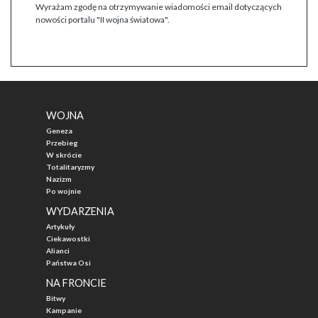
Wyrażam zgodę na otrzymywanie wiadomości email dotyczących
nowości portalu "II wojna światowa".
WOJNA
Geneza
Przebieg
W skrócie
Totalitaryzmy
Nazizm
Po wojnie
WYDARZENIA
Artykuły
Ciekawostki
Alianci
Państwa Osi
NA FRONCIE
Bitwy
Kampanie