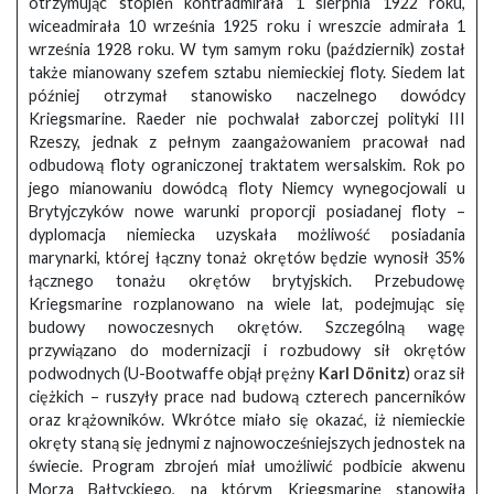
otrzymując stopień kontradmirała 1 sierpnia 1922 roku,
wiceadmirała 10 września 1925 roku i wreszcie admirała 1
września 1928 roku. W tym samym roku (październik) został
także mianowany szefem sztabu niemieckiej floty. Siedem lat
później otrzymał stanowisko naczelnego dowódcy
Kriegsmarine. Raeder nie pochwalał zaborczej polityki III
Rzeszy, jednak z pełnym zaangażowaniem pracował nad
odbudową floty ograniczonej traktatem wersalskim. Rok po
jego mianowaniu dowódcą floty Niemcy wynegocjowali u
Brytyjczyków nowe warunki proporcji posiadanej floty –
dyplomacja niemiecka uzyskała możliwość posiadania
marynarki, której łączny tonaż okrętów będzie wynosił 35%
łącznego tonażu okrętów brytyjskich. Przebudowę
Kriegsmarine rozplanowano na wiele lat, podejmując się
budowy nowoczesnych okrętów. Szczególną wagę
przywiązano do modernizacji i rozbudowy sił okrętów
podwodnych (U-Bootwaffe objął prężny
Karl Dönitz
) oraz sił
ciężkich – ruszyły prace nad budową czterech pancerników
oraz krążowników. Wkrótce miało się okazać, iż niemieckie
okręty staną się jednymi z najnowocześniejszych jednostek na
świecie. Program zbrojeń miał umożliwić podbicie akwenu
Morza Bałtyckiego, na którym Kriegsmarine stanowiła