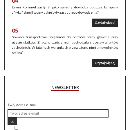
04
Erwin Rommel zasłynął jako świetny dowódca podczas kampanii
afrykańskiej II wojny. Jakie były zasady jego dowodzenia?
Czytaj więcej
05
Sowieci transportowali więźniów do obozów pracy głównie przy
użyciu statków. Znaczna część z nich pochodziła z dostaw aliantów
zachodnich. W fatalnych warunkach przewożono nimi „niewolników
Stalina”.
Czytaj więcej
NEWSLETTER
Twój adres e-mail