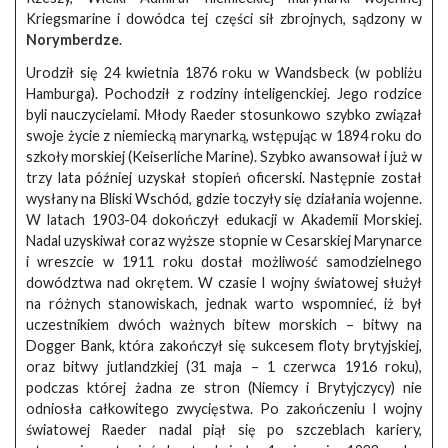
Kriegsmarine i dowódca tej części sił zbrojnych, sądzony w
Norymberdze
.
Urodził się 24 kwietnia 1876 roku w Wandsbeck (w pobliżu
Hamburga). Pochodził z rodziny inteligenckiej. Jego rodzice
byli nauczycielami. Młody Raeder stosunkowo szybko związał
swoje życie z niemiecką marynarką, wstępując w 1894 roku do
szkoły morskiej (Keiserliche Marine). Szybko awansował i już w
trzy lata później uzyskał stopień oficerski. Następnie został
wysłany na Bliski Wschód, gdzie toczyły się działania wojenne.
W latach 1903-04 dokończył edukacji w Akademii Morskiej.
Nadal uzyskiwał coraz wyższe stopnie w Cesarskiej Marynarce
i wreszcie w 1911 roku dostał możliwość samodzielnego
dowództwa nad okrętem. W czasie I wojny światowej służył
na różnych stanowiskach, jednak warto wspomnieć, iż był
uczestnikiem dwóch ważnych bitew morskich – bitwy na
Dogger Bank, która zakończył się sukcesem floty brytyjskiej,
oraz bitwy jutlandzkiej (31 maja – 1 czerwca 1916 roku),
podczas której żadna ze stron (Niemcy i Brytyjczycy) nie
odniosła całkowitego zwycięstwa. Po zakończeniu I wojny
światowej Raeder nadal piął się po szczeblach kariery,