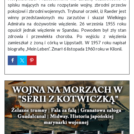
spisku mających na celu rozpętanie wojny, zbrodni przeciw
pokojowi i zbrodni wojennych. Trybunał orzekł, iż Raeder jest
winny przedstawionych mu zarzutów i skazał Wielkiego
Admirała na dożywotnie więzienie. 26 września 1955 roku
opuścił jednak więzienie w Spandau. Powodem był zły stan
zdrowia i przewlekła choroba. Po wyjściu z więzienia
zamieszkał z żoną i córką w Lippstadt. W 1957 roku napisał
biografię „Mein Leben”. Zmarł 6 listopada 1960 roku w Kilonii.