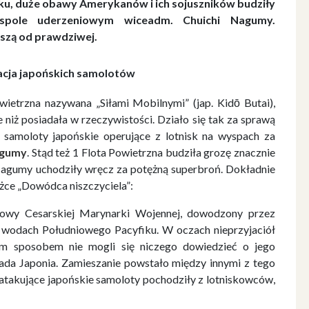
ku, duże obawy Amerykanów i ich sojuszników budziły
espole uderzeniowym wiceadm. Chuichi Nagumy.
kszą od prawdziwej.
acja japońskich samolotów
owietrzna nazywana „Siłami Mobilnymi” (jap. Kidō Butai),
niż posiadała w rzeczywistości. Działo się tak za sprawą
samoloty japońskie operujące z lotnisk na wyspach za
gumy
. Stąd też 1 Flota Powietrzna budziła grozę znacznie
 Nagumy uchodziły wręcz za potężną superbroń. Dokładnie
ążce „Dowódca niszczyciela”:
eniowy Cesarskiej Marynarki Wojennej, dowodzony przez
o wodach Południowego Pacyfiku. W oczach nieprzyjaciół
ym sposobem nie mogli się niczego dowiedzieć o jego
siada Japonia. Zamieszanie powstało między innymi z tego
y atakujące japońskie samoloty pochodziły z lotniskowców,