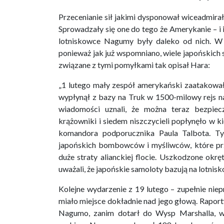
Przecenianie sił jakimi dysponował wiceadmir
Sprowadzały się one do tego że Amerykanie – i i
lotniskowce Nagumy były daleko od nich. W r
ponieważ jak już wspomniano, wiele japońskich
związane z tymi pomyłkami tak opisał Hara:
„1 lutego mały zespół amerykański zaatakowa
wypłynął z bazy na Truk w 1500-milowy rejs na
wiadomości uznali, że można teraz bezpiec
krążowniki i siedem niszczycieli popłynęło w k
komandora podporucznika Paula Talbota. Tym
japońskich bombowców i myśliwców, które prz
duże straty alianckiej flocie. Uszkodzone okr
uważali, że japońskie samoloty bazują na lotni
Kolejne wydarzenie z 19 lutego – zupełnie n
miało miejsce dokładnie nad jego głową. Raport
Nagumo, zanim dotarł do Wysp Marshalla, wy