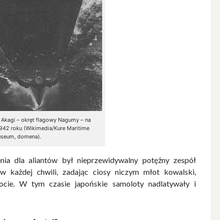
 Akagi – okręt flagowy Nagumy – na
 1942 roku (Wikimedia/Kure Maritime
seum, domena).
ia dla aliantów był nieprzewidywalny potężny zespół
 każdej chwili, zadając ciosy niczym młot kowalski,
locie. W tym czasie japońskie samoloty nadlatywały i