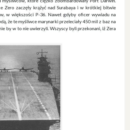
myśliwców, które ciężko zbombardowały Port Darwin.
e Zero zaczęły krążyć nad Surabaya i w krótkiej bitwie
wców, w większości P-36. Nawet gdyby oficer wywiadu na
ą, że te myśliwce marynarki przeleciały 450 mil z baz na
e by w to nie uwierzyli. Wszyscy byli przekonani, iż Zera