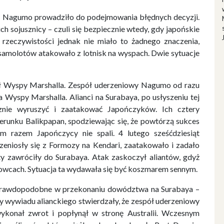
ał Nagumo prowadziło do podejmowania błędnych decyzji.
ch sojusznicy – czuli się bezpiecznie wtedy, gdy japońskie
zeczywistości jednak nie miało to żadnego znaczenia,
 samolotów atakowało z lotnisk na wyspach. Dwie sytuacje
ł Wyspy Marshalla. Zespół uderzeniowy Nagumo od razu
 Wyspy Marshalla. Alianci na Surabaya, po usłyszeniu tej
znie wyruszyć i zaatakować Japończyków. Ich cztery
ierunku Balikpapan, spodziewając się, że powtórzą sukces
 razem Japończycy nie spali. 4 lutego sześćdziesiąt
eniosły się z Formozy na Kendari, zaatakowało i zadało
ęty zawróciły do Surabaya. Atak zaskoczył aliantów, gdyż
skowcach. Sytuacja ta wydawała się być koszmarem sennym.
ieprawdopodobne w przekonaniu dowództwa na Surabaya –
y wywiadu alianckiego stwierdzały, że zespół uderzeniowy
konał zwrot i popłynął w stronę Australii. Wczesnym