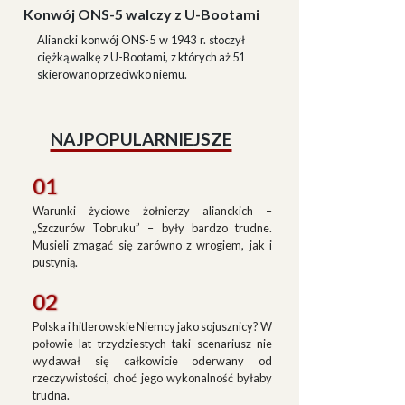
Konwój ONS-5 walczy z U-Bootami
Aliancki konwój ONS-5 w 1943 r. stoczył
ciężką walkę z U-Bootami, z których aż 51
skierowano przeciwko niemu.
NAJPOPULARNIEJSZE
01
Warunki życiowe żołnierzy alianckich –
„Szczurów Tobruku” – były bardzo trudne.
Musieli zmagać się zarówno z wrogiem, jak i
pustynią.
02
Polska i hitlerowskie Niemcy jako sojusznicy? W
połowie lat trzydziestych taki scenariusz nie
wydawał się całkowicie oderwany od
rzeczywistości, choć jego wykonalność byłaby
trudna.