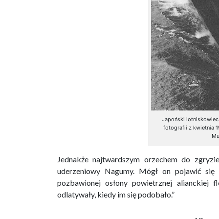
Japoński lotniskowiec
fotografii z kwietnia
Mu
Jednakże najtwardszym orzechem do zgryzien
uderzeniowy Nagumy. Mógł on pojawić się w
pozbawionej osłony powietrznej alianckiej f
odlatywały, kiedy im się podobało.”