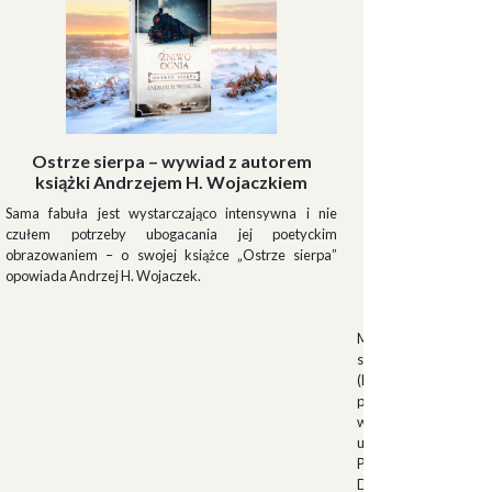
Ostrze sierpa – wywiad z autorem
książki Andrzejem H. Wojaczkiem
Sama fabuła jest wystarczająco intensywna i nie
czułem potrzeby ubogacania jej poetyckim
obrazowaniem – o swojej książce „Ostrze sierpa”
opowiada Andrzej H. Wojaczek.
Muszki
Muszkieterowie Du
stanowili elitarną je
(Milizia Volontaria p
pełniącą rolę gwardi
w latach 1923-1940.
uroczystościach fa
Palazzo Venezia w 
Duce. Muszkieterowi