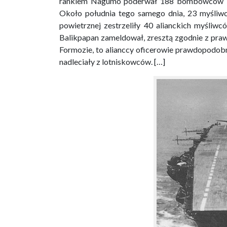
rankiem Nagumo poderwał 188 bombowców i 
Około południa tego samego dnia, 23 myśliwc
powietrznej zestrzeliły 40 alianckich myśli
Balikpapan zameldował, zresztą zgodnie z prawd
Formozie, to alianccy oficerowie prawdopodobni
nadleciały z lotniskowców. […]