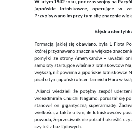
W lutym 1942 roku, podczas wojny na Pacyfi
japońskie lotniskowce, operujące w z
Przypisywano im przy tym siłę znacznie wię
Błędna identyfik
Formacją, jakiej się obawiano, była 1 Flota P
której przyznawano znacznie większe znaczenie 
pomyłki ze strony Amerykanów – uważali oni 
samoloty startujące właśnie z lotniskowców
Na
większą, niż powinna a japońskie lotniskowce
pisał o tym japoński oficer Tameichi Hara w ksi
„Alianci wiedzieli, że potężny zespół uderz
wiceadmirała Chuichi Nagumo, poruszał się p
stanowił on gigantyczną superarmadę. Żadn
wielkości, a także o tym, ile lotniskowców po
powodu, że przeciwnik nie potrafił określić, cz
czy też z baz lądowych.