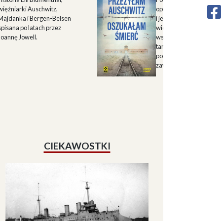
więźniarki Auschwitz,
opisu historii Górnego 
Majdanka i Bergen-Belsen
i jego mieszkańców w X
spisana po latach przez
wieku oraz zapisu
Joannę Jowell.
wspomnień mieszkańc
tamtych terenów, które
pozwalają lepiej zrozum
zawiłe koleje losu regio
CIEKAWOSTKI