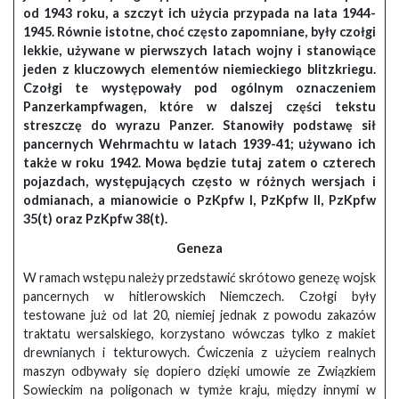
od 1943 roku, a szczyt ich użycia przypada na lata 1944-
1945. Równie istotne, choć często zapomniane, były czołgi
lekkie, używane w pierwszych latach wojny i stanowiące
jeden z kluczowych elementów niemieckiego blitzkriegu.
Czołgi te występowały pod ogólnym oznaczeniem
Panzerkampfwagen, które w dalszej części tekstu
streszczę do wyrazu Panzer. Stanowiły podstawę sił
pancernych Wehrmachtu w latach 1939-41; używano ich
także w roku 1942. Mowa będzie tutaj zatem o czterech
pojazdach, występujących często w różnych wersjach i
odmianach, a mianowicie o PzKpfw I, PzKpfw II, PzKpfw
35(t) oraz PzKpfw 38(t).
Geneza
W ramach wstępu należy przedstawić skrótowo genezę wojsk
pancernych w hitlerowskich Niemczech. Czołgi były
testowane już od lat 20, niemiej jednak z powodu zakazów
traktatu wersalskiego, korzystano wówczas tylko z makiet
drewnianych i tekturowych. Ćwiczenia z użyciem realnych
maszyn odbywały się dopiero dzięki umowie ze Związkiem
Sowieckim na poligonach w tymże kraju, między innymi w