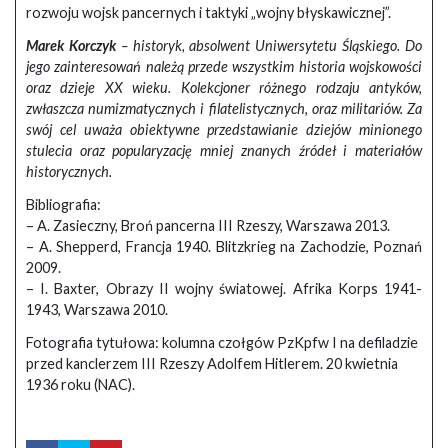
rozwoju wojsk pancernych i taktyki „wojny błyskawicznej”.
Marek Korczyk
– historyk, absolwent Uniwersytetu Śląskiego. Do
jego zainteresowań należą przede wszystkim historia wojskowości
oraz dzieje XX wieku. Kolekcjoner różnego rodzaju antyków,
zwłaszcza numizmatycznych i filatelistycznych, oraz militariów. Za
swój cel uważa obiektywne przedstawianie dziejów minionego
stulecia oraz popularyzację mniej znanych źródeł i materiałów
historycznych.
Bibliografia:
– A. Zasieczny, Broń pancerna III Rzeszy, Warszawa 2013.
– A. Shepperd, Francja 1940. Blitzkrieg na Zachodzie, Poznań
2009.
– I. Baxter, Obrazy II wojny światowej. Afrika Korps 1941-
1943, Warszawa 2010.
Fotografia tytułowa: kolumna czołgów PzKpfw I na defiladzie
przed kanclerzem III Rzeszy Adolfem Hitlerem. 20 kwietnia
1936 roku (NAC).