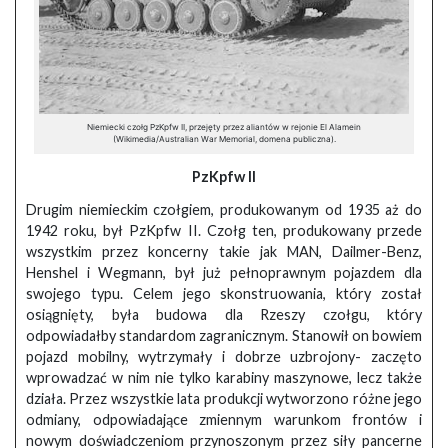
Niemiecki czołg PzKpfw II, przejęty przez aliantów w rejonie El Alamein
(Wikimedia/Australian War Memorial, domena publiczna).
PzKpfw II
Drugim niemieckim czołgiem, produkowanym od 1935 aż do
1942 roku, był PzKpfw II. Czołg ten, produkowany przede
wszystkim przez koncerny takie jak MAN, Dailmer-Benz,
Henshel i Wegmann, był już pełnoprawnym pojazdem dla
swojego typu. Celem jego skonstruowania, który został
osiągnięty, była budowa dla Rzeszy czołgu, który
odpowiadałby standardom zagranicznym. Stanowił on bowiem
pojazd mobilny, wytrzymały i dobrze uzbrojony- zaczęto
wprowadzać w nim nie tylko karabiny maszynowe, lecz także
działa. Przez wszystkie lata produkcji wytworzono różne jego
odmiany, odpowiadające zmiennym warunkom frontów i
nowym doświadczeniom przynoszonym przez siły pancerne