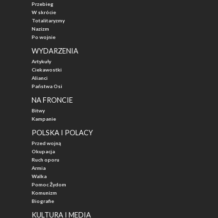
Przebieg
W skrócie
Totalitaryzmy
Nazizm
Po wojnie
WYDARZENIA
Artykuły
Ciekawostki
Alianci
Państwa Osi
NA FRONCIE
Bitwy
Kampanie
POLSKA I POLACY
Przed wojną
Okupacja
Ruch oporu
Armia
Walka
Pomoc Żydom
Komunizm
Biografie
KULTURA I MEDIA