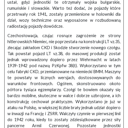
ustał, gdyż jednostki te otrzymały wojska bułgarskie,
rumuńskie i słowackie. Warto też dodać, że pojazdy które
przetrwały rok 1941, zostały przemienione w holowniki dla
dział, wozy techniczne oraz wyposażone w rozbudowaną
radiostację pojazdy dowódcze.
Czechosłowacja, czując rosnące zagrożenie ze strony
hitlerowskich Niemiec, nie poprzestała na konstrukcji LT vz.35,
zlecając zakładom CKD i Skodzie stworzenie nowego czołgu.
Tak powstał pojazd LT vz.38, do masowej produkcji został
jednak wprowadzony dopiero przez Wehrmacht w latach
1939-1942 pod nazwą PzKpfw 38(t). Wykorzystano w tym
celu fabryki CKD, przemianowane na niemiecki BMM. Maszyny
te powstały w licznych wersjach, dostosowywanych do
warunków frontowych. Ogółem, skonstruowano około
półtora tysiąca egzemplarzy. Czołgi te bowiem okazały się
bardzo mobilne, skuteczne w walce i dobrze uzbrojone, a ich
konstrukcję cechował praktycyzm. Wykorzystano je już w
ataku na Polskę, w większej liczbie brały jednak udział dopiero
w inwazji na Francję i ZSRR. Walczyły czynnie w pierwszej linii
do 1942 roku, kiedy to zostały zdziesiątkowane przez siły
pancerne Armii Czerwonej. Pozostałe jednostki