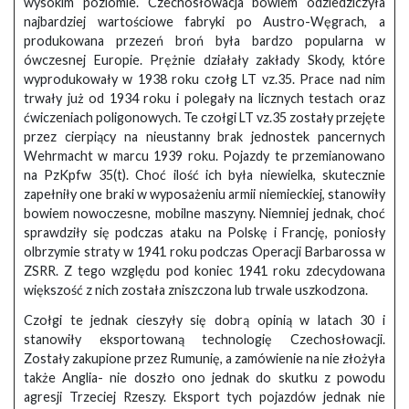
wysokim poziomie. Czechosłowacja bowiem odziedziczyła
najbardziej wartościowe fabryki po Austro-Węgrach, a
produkowana przezeń broń była bardzo popularna w
ówczesnej Europie. Prężnie działały zakłady Skody, które
wyprodukowały w 1938 roku czołg LT vz.35. Prace nad nim
trwały już od 1934 roku i polegały na licznych testach oraz
ćwiczeniach poligonowych. Te czołgi LT vz.35 zostały przejęte
przez cierpiący na nieustanny brak jednostek pancernych
Wehrmacht w marcu 1939 roku. Pojazdy te przemianowano
na PzKpfw 35(t). Choć ilość ich była niewielka, skutecznie
zapełniły one braki w wyposażeniu armii niemieckiej, stanowiły
bowiem nowoczesne, mobilne maszyny. Niemniej jednak, choć
sprawdziły się podczas ataku na Polskę i Francję, poniosły
olbrzymie straty w 1941 roku podczas Operacji Barbarossa w
ZSRR. Z tego względu pod koniec 1941 roku zdecydowana
większość z nich została zniszczona lub trwale uszkodzona.
Czołgi te jednak cieszyły się dobrą opinią w latach 30 i
stanowiły eksportowaną technologię Czechosłowacji.
Zostały zakupione przez Rumunię, a zamówienie na nie złożyła
także Anglia- nie doszło ono jednak do skutku z powodu
agresji Trzeciej Rzeszy. Eksport tych pojazdów jednak nie