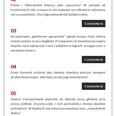
Polska i hitlerowskie Niemcy jako sojusznicy? W połowie lat
trzydziestych taki scenariusz nie wydawał się całkowicie oderwany
od rzeczywistości, choć jego wykonalność byłaby trudna.
Czytaj więcej
03
Na podstawie „gentlemen agreement” zginęły tysiące ludzi, którzy
złożyli swój los w ręce Anglików. Przekazanie ich Sowietom po wojnie
wiązało się w najlepszym razie z pobytem w łagrach, w najgorszym z
wyrokiem śmierci.
Czytaj więcej
04
Erwin Rommel zasłynął jako świetny dowódca podczas kampanii
afrykańskiej II wojny. Jakie były zasady jego dowodzenia?
Czytaj więcej
05
Sowieci transportowali więźniów do obozów pracy głównie przy
użyciu statków. Znaczna część z nich pochodziła z dostaw aliantów
zachodnich. W fatalnych warunkach przewożono nimi „niewolników
Stalina”.