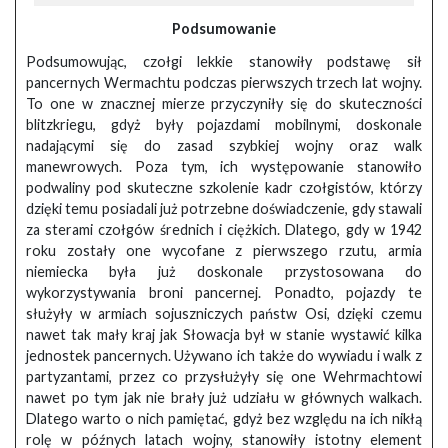
Podsumowanie
Podsumowując, czołgi lekkie stanowiły podstawę sił
pancernych Wermachtu podczas pierwszych trzech lat wojny.
To one w znacznej mierze przyczyniły się do skuteczności
blitzkriegu, gdyż były pojazdami mobilnymi, doskonale
nadającymi się do zasad szybkiej wojny oraz walk
manewrowych. Poza tym, ich występowanie stanowiło
podwaliny pod skuteczne szkolenie kadr czołgistów, którzy
dzięki temu posiadali już potrzebne doświadczenie, gdy stawali
za sterami czołgów średnich i ciężkich. Dlatego, gdy w 1942
roku zostały one wycofane z pierwszego rzutu, armia
niemiecka była już doskonale przystosowana do
wykorzystywania broni pancernej. Ponadto, pojazdy te
służyły w armiach sojuszniczych państw Osi, dzięki czemu
nawet tak mały kraj jak Słowacja był w stanie wystawić kilka
jednostek pancernych. Używano ich także do wywiadu i walk z
partyzantami, przez co przysłużyły się one Wehrmachtowi
nawet po tym jak nie brały już udziału w głównych walkach.
Dlatego warto o nich pamiętać, gdyż bez względu na ich nikłą
rolę w późnych latach wojny, stanowiły istotny element