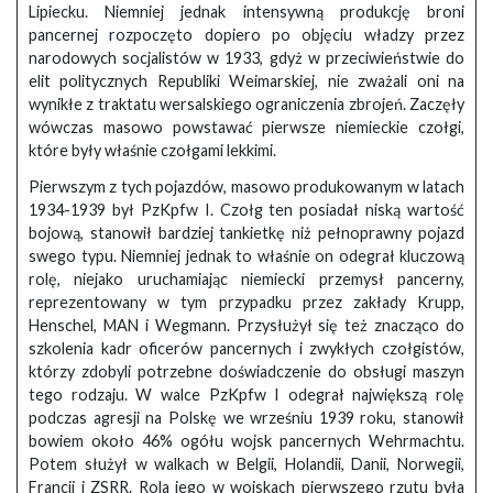
Lipiecku. Niemniej jednak intensywną produkcję broni
pancernej rozpoczęto dopiero po objęciu władzy przez
narodowych socjalistów w 1933, gdyż w przeciwieństwie do
elit politycznych Republiki Weimarskiej, nie zważali oni na
wynikłe z traktatu wersalskiego ograniczenia zbrojeń. Zaczęły
wówczas masowo powstawać pierwsze niemieckie czołgi,
które były właśnie czołgami lekkimi.
Pierwszym z tych pojazdów, masowo produkowanym w latach
1934-1939 był PzKpfw I. Czołg ten posiadał niską wartość
bojową, stanowił bardziej tankietkę niż pełnoprawny pojazd
swego typu. Niemniej jednak to właśnie on odegrał kluczową
rolę, niejako uruchamiając niemiecki przemysł pancerny,
reprezentowany w tym przypadku przez zakłady Krupp,
Henschel, MAN i Wegmann. Przysłużył się też znacząco do
szkolenia kadr oficerów pancernych i zwykłych czołgistów,
którzy zdobyli potrzebne doświadczenie do obsługi maszyn
tego rodzaju. W walce PzKpfw I odegrał największą rolę
podczas agresji na Polskę we wrześniu 1939 roku, stanowił
bowiem około 46% ogółu wojsk pancernych Wehrmachtu.
Potem służył w walkach w Belgii, Holandii, Danii, Norwegii,
Francji i ZSRR. Rola jego w wojskach pierwszego rzutu była