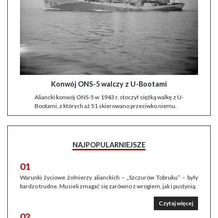
Konwój ONS-5 walczy z U-Bootami
Aliancki konwój ONS-5 w 1943 r. stoczył ciężką walkę z U-
Bootami, z których aż 51 skierowano przeciwko niemu.
NAJPOPULARNIEJSZE
01
Warunki życiowe żołnierzy alianckich – „Szczurów Tobruku” – były
bardzo trudne. Musieli zmagać się zarówno z wrogiem, jak i pustynią.
Czytaj więcej
02