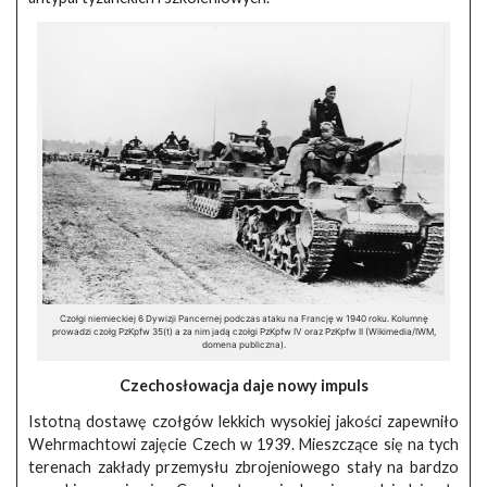
Czołgi niemieckiej 6 Dywizji Pancernej podczas ataku na Francję w 1940 roku. Kolumnę
prowadzi czołg PzKpfw 35(t) a za nim jadą czołgi PzKpfw IV oraz PzKpfw II (Wikimedia/IWM,
domena publiczna).
Czechosłowacja daje nowy impuls
Istotną dostawę czołgów lekkich wysokiej jakości zapewniło
Wehrmachtowi zajęcie Czech w 1939. Mieszczące się na tych
terenach zakłady przemysłu zbrojeniowego stały na bardzo