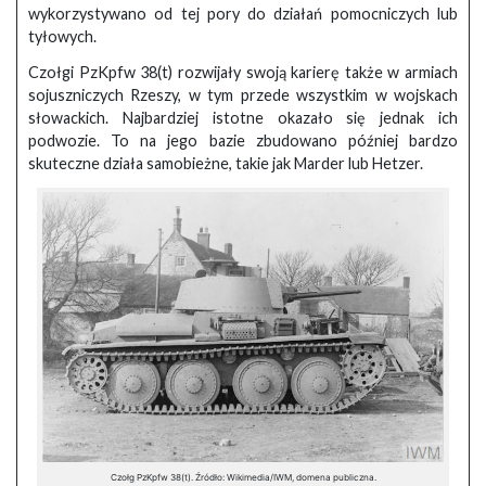
wykorzystywano od tej pory do działań pomocniczych lub
tyłowych.
Czołgi PzKpfw 38(t) rozwijały swoją karierę także w armiach
sojuszniczych Rzeszy, w tym przede wszystkim w wojskach
słowackich. Najbardziej istotne okazało się jednak ich
podwozie. To na jego bazie zbudowano później bardzo
skuteczne działa samobieżne, takie jak Marder lub Hetzer.
Czołg PzKpfw 38(t). Źródło: Wikimedia/IWM, domena publiczna.