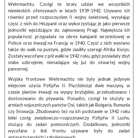
Wehrmachtu. Czołgi te brały udział we wszystkich
niemieckich ofensywach w latach 1939-1942. Używano ich
również przed rozpoczęciem II wojny światowej, wysyłając
część z nich do Hiszpanii oraz wykorzystując je jako pierwsze
jednostki wjeżdżające do zajmowanej Pragi. Największa ich
popularność przypadała na okres kampanii wrześniowej w
Polsce oraz inwazji na Francję w 1940. Część z nich wysłano
także do walk na pustyni, gdzie zasiliły szeregi Afrika Korps.
Zostały wycofane z pól walki w 1942 roku, gdyż posiadały zbyt
słabe uzbrojenie, nienadające się już do otwartej wojny
pancernej.
Wojska frontowe Wehrmachtu nie były jednak jedynym
miejscem użycia PzKpfw II. Pięćdziesiąt dwie maszyny, w
czasie planów inwazji na wyspy brytyjskie, przebudowano i
dostosowano do pływania. Ponadto, czołgi te służyły w
armiach sojuszniczych państw Osi, takich jak Bułgaria, Rumunia
czy Słowacja. Zbudowano też na ich podstawie w 1942 roku
lekki czołg zwiadowczo-rozpoznawczy PzKpfw II Luchs,
służący do zadań pomocniczych. Dodatkowo, jednostki
wycofane z linii frontu używane były do zadań
antypartyzanckich i szkoleniowych.