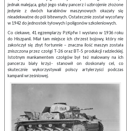
jednak malejąca, gdyż jego słaby pancerz i uzbrojenie złożone
jedynie z dwóch karabinów maszynowych okazały się
nieadekwatne do pól bitewnych. Ostatecznie został wycofany
w 1942 do jednostek tyłowych i poligonów szkoleniowych.
Co ciekawe, 41 egzemplarzy PzKpfw I wysłano w 1936 roku
do Hiszpanii. Miał tam miejsce ich chrzest bojowy, który nie
zakończył się zbyt fortunnie – znaczna ilość maszyn została
zniszczona przez czołgi T-26 oraz BT-5 produkcji radzieckiej.
Istotnym mankamentem czołgów był też malowany na ich
pancerzu biały krzyż- stanowił on doskonały cel, co
skutecznie wykorzystywali polscy artylerzyści podczas
kampanii wrześniowej.