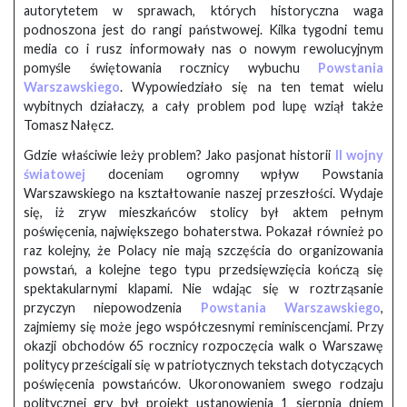
autorytetem w sprawach, których historyczna waga
podnoszona jest do rangi państwowej. Kilka tygodni temu
media co i rusz informowały nas o nowym rewolucyjnym
pomyśle świętowania rocznicy wybuchu
Powstania
Warszawskiego
. Wypowiedziało się na ten temat wielu
wybitnych działaczy, a cały problem pod lupę wziął także
Tomasz Nałęcz.
Gdzie właściwie leży problem? Jako pasjonat historii
II wojny
światowej
doceniam ogromny wpływ Powstania
Warszawskiego na kształtowanie naszej przeszłości. Wydaje
się, iż zryw mieszkańców stolicy był aktem pełnym
poświęcenia, największego bohaterstwa. Pokazał również po
raz kolejny, że Polacy nie mają szczęścia do organizowania
powstań, a kolejne tego typu przedsięwzięcia kończą się
spektakularnymi klapami. Nie wdając się w roztrząsanie
przyczyn niepowodzenia
Powstania Warszawskiego
,
zajmiemy się może jego współczesnymi reminiscencjami. Przy
okazji obchodów 65 rocznicy rozpoczęcia walk o Warszawę
politycy prześcigali się w patriotycznych tekstach dotyczących
poświęcenia powstańców. Ukoronowaniem swego rodzaju
politycznej gry był projekt ustanowienia 1 sierpnia dniem