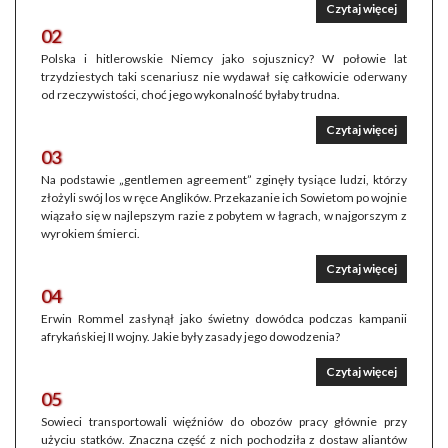
Czytaj więcej
02
Polska i hitlerowskie Niemcy jako sojusznicy? W połowie lat
trzydziestych taki scenariusz nie wydawał się całkowicie oderwany
od rzeczywistości, choć jego wykonalność byłaby trudna.
Czytaj więcej
03
Na podstawie „gentlemen agreement” zginęły tysiące ludzi, którzy
złożyli swój los w ręce Anglików. Przekazanie ich Sowietom po wojnie
wiązało się w najlepszym razie z pobytem w łagrach, w najgorszym z
wyrokiem śmierci.
Czytaj więcej
04
Erwin Rommel zasłynął jako świetny dowódca podczas kampanii
afrykańskiej II wojny. Jakie były zasady jego dowodzenia?
Czytaj więcej
05
Sowieci transportowali więźniów do obozów pracy głównie przy
użyciu statków. Znaczna część z nich pochodziła z dostaw aliantów