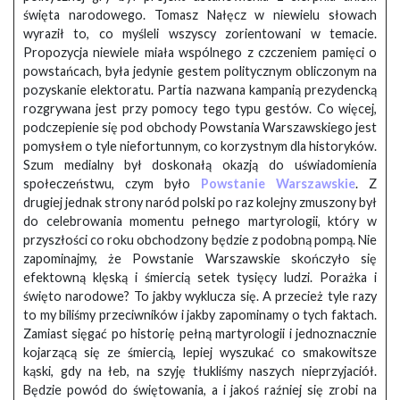
święta narodowego. Tomasz Nałęcz w niewielu słowach
wyraził to, co myśleli wszyscy zorientowani w temacie.
Propozycja niewiele miała wspólnego z czczeniem pamięci o
powstańcach, była jedynie gestem politycznym obliczonym na
pozyskanie elektoratu. Partia nazwana kampanią prezydencką
rozgrywana jest przy pomocy tego typu gestów. Co więcej,
podczepienie się pod obchody Powstania Warszawskiego jest
pomysłem o tyle niefortunnym, co korzystnym dla historyków.
Szum medialny był doskonałą okazją do uświadomienia
społeczeństwu, czym było
Powstanie Warszawskie
. Z
drugiej jednak strony naród polski po raz kolejny zmuszony był
do celebrowania momentu pełnego martyrologii, który w
przyszłości co roku obchodzony będzie z podobną pompą. Nie
zapominajmy, że Powstanie Warszawskie skończyło się
efektowną klęską i śmiercią setek tysięcy ludzi. Porażka i
święto narodowe? To jakby wyklucza się. A przecież tyle razy
to my biliśmy przeciwników i jakby zapominamy o tych faktach.
Zamiast sięgać po historię pełną martyrologii i jednoznacznie
kojarzącą się ze śmiercią, lepiej wyszukać co smakowitsze
kąski, gdy na łeb, na szyję tłukliśmy naszych nieprzyjaciół.
Będzie powód do świętowania, a i jakoś raźniej się zrobi na