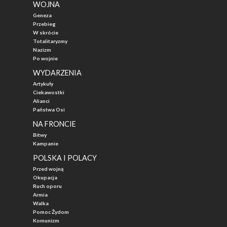
WOJNA
Geneza
Przebieg
W skrócie
Totalitaryzmy
Nazizm
Po wojnie
WYDARZENIA
Artykuły
Ciekawostki
Alianci
Państwa Osi
NA FRONCIE
Bitwy
Kampanie
POLSKA I POLACY
Przed wojną
Okupacja
Ruch oporu
Armia
Walka
Pomoc Żydom
Komunizm