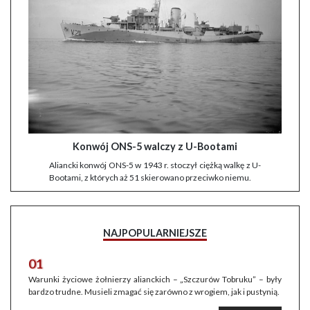
Konwój ONS-5 walczy z U-Bootami
Aliancki konwój ONS-5 w 1943 r. stoczył ciężką walkę z U-
Bootami, z których aż 51 skierowano przeciwko niemu.
NAJPOPULARNIEJSZE
01
Warunki życiowe żołnierzy alianckich – „Szczurów Tobruku” – były
bardzo trudne. Musieli zmagać się zarówno z wrogiem, jak i pustynią.