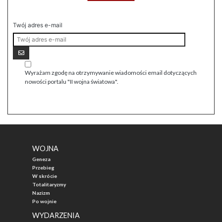
Twój adres e-mail
Wyrażam zgodę na otrzymywanie wiadomości email dotyczących
nowości portalu "II wojna światowa".
WOJNA
Geneza
Przebieg
W skrócie
Totalitaryzmy
Nazizm
Po wojnie
WYDARZENIA