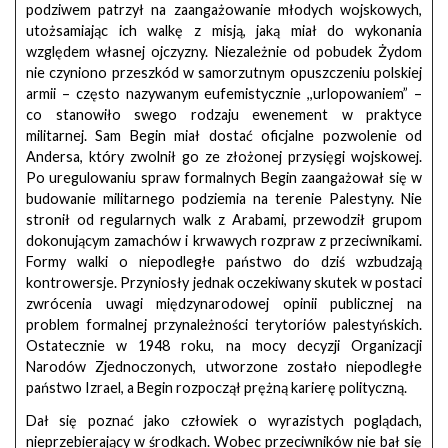
podziwem patrzył na zaangażowanie młodych wojskowych,
utożsamiając ich walkę z misją, jaką miał do wykonania
względem własnej ojczyzny. Niezależnie od pobudek Żydom
nie czyniono przeszkód w samorzutnym opuszczeniu polskiej
armii – często nazywanym eufemistycznie ,,urlopowaniem” –
co stanowiło swego rodzaju ewenement w praktyce
militarnej. Sam Begin miał dostać oficjalne pozwolenie od
Andersa, który zwolnił go ze złożonej przysięgi wojskowej.
Po uregulowaniu spraw formalnych Begin zaangażował się w
budowanie militarnego podziemia na terenie Palestyny. Nie
stronił od regularnych walk z Arabami, przewodził grupom
dokonującym zamachów i krwawych rozpraw z przeciwnikami.
Formy walki o niepodległe państwo do dziś wzbudzają
kontrowersje. Przyniosły jednak oczekiwany skutek w postaci
zwrócenia uwagi międzynarodowej opinii publicznej na
problem formalnej przynależności terytoriów palestyńskich.
Ostatecznie w 1948 roku, na mocy decyzji Organizacji
Narodów Zjednoczonych, utworzone zostało niepodległe
państwo Izrael, a Begin rozpoczął prężną karierę polityczną.
Dał się poznać jako człowiek o wyrazistych poglądach,
nieprzebierający w środkach. Wobec przeciwników nie bał się