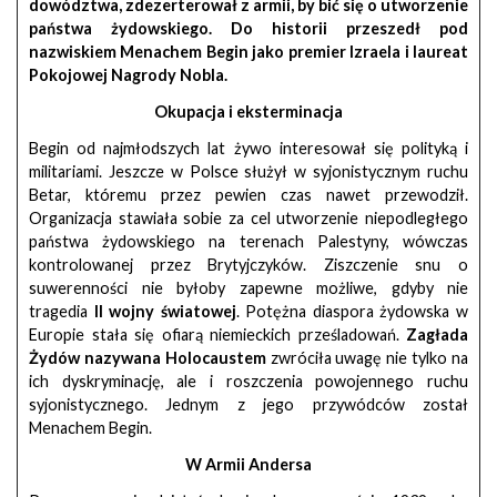
dowództwa, zdezerterował z armii, by bić się o utworzenie
państwa żydowskiego. Do historii przeszedł pod
nazwiskiem Menachem Begin jako premier Izraela i laureat
Pokojowej Nagrody Nobla.
Okupacja i eksterminacja
Begin od najmłodszych lat żywo interesował się polityką i
militariami. Jeszcze w Polsce służył w syjonistycznym ruchu
Betar, któremu przez pewien czas nawet przewodził.
Organizacja stawiała sobie za cel utworzenie niepodległego
państwa żydowskiego na terenach Palestyny, wówczas
kontrolowanej przez Brytyjczyków. Ziszczenie snu o
suwerenności nie byłoby zapewne możliwe, gdyby nie
tragedia
II wojny światowej
. Potężna diaspora żydowska w
Europie stała się ofiarą niemieckich prześladowań.
Zagłada
Żydów nazywana Holocaustem
zwróciła uwagę nie tylko na
ich dyskryminację, ale i roszczenia powojennego ruchu
syjonistycznego. Jednym z jego przywódców został
Menachem Begin.
W Armii Andersa