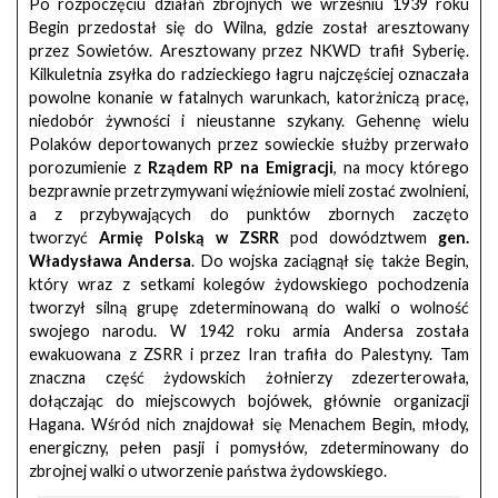
Po rozpoczęciu działań zbrojnych we wrześniu 1939 roku
Begin przedostał się do Wilna, gdzie został aresztowany
przez Sowietów. Aresztowany przez NKWD trafił Syberię.
Kilkuletnia zsyłka do radzieckiego łagru najczęściej oznaczała
powolne konanie w fatalnych warunkach, katorżniczą pracę,
niedobór żywności i nieustanne szykany. Gehennę wielu
Polaków deportowanych przez sowieckie służby przerwało
porozumienie z
Rządem RP na Emigracji
, na mocy którego
bezprawnie przetrzymywani więźniowie mieli zostać zwolnieni,
a z przybywających do punktów zbornych zaczęto
tworzyć
Armię Polską w ZSRR
pod dowództwem
gen.
Władysława Andersa
. Do wojska zaciągnął się także Begin,
który wraz z setkami kolegów żydowskiego pochodzenia
tworzył silną grupę zdeterminowaną do walki o wolność
swojego narodu. W 1942 roku armia Andersa została
ewakuowana z ZSRR i przez Iran trafiła do Palestyny. Tam
znaczna część żydowskich żołnierzy zdezerterowała,
dołączając do miejscowych bojówek, głównie organizacji
Hagana. Wśród nich znajdował się Menachem Begin, młody,
energiczny, pełen pasji i pomysłów, zdeterminowany do
zbrojnej walki o utworzenie państwa żydowskiego.