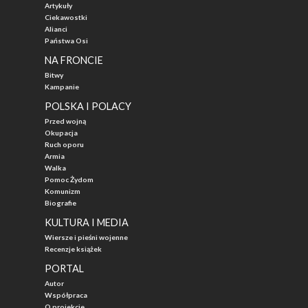
Artykuły
Ciekawostki
Alianci
Państwa Osi
NA FRONCIE
Bitwy
Kampanie
POLSKA I POLACY
Przed wojną
Okupacja
Ruch oporu
Armia
Walka
Pomoc Żydom
Komunizm
Biografie
KULTURA I MEDIA
Wiersze i pieśni wojenne
Recenzje książek
PORTAL
Autor
Współpraca
O projekcie