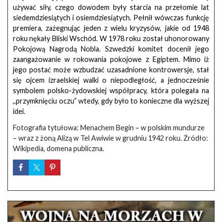
używać siły, czego dowodem były starcia na przełomie lat
siedemdziesiątych i osiemdziesiątych. Pełnił wówczas funkcję
premiera, zażegnując jeden z wielu kryzysów, jakie od 1948
roku nękały Bliski Wschód. W 1978 roku został uhonorowany
Pokojową Nagrodą Nobla. Szwedzki komitet docenił jego
zaangażowanie w rokowania pokojowe z Egiptem. Mimo iż
jego postać może wzbudzać uzasadnione kontrowersje, stał
się ojcem izraelskiej walki o niepodległość, a jednocześnie
symbolem polsko-żydowskiej współpracy, która polegała na
,,przymknięciu oczu” wtedy, gdy było to konieczne dla wyższej
idei.
Fotografia tytułowa: Menachem Begin – w polskim mundurze
– wraz z żoną Alizą w Tel Awiwie w grudniu 1942 roku. Źródło:
Wikipedia, domena publiczna.