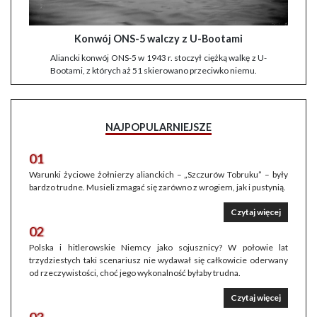
Konwój ONS-5 walczy z U-Bootami
Aliancki konwój ONS-5 w 1943 r. stoczył ciężką walkę z U-
Bootami, z których aż 51 skierowano przeciwko niemu.
NAJPOPULARNIEJSZE
01
Warunki życiowe żołnierzy alianckich – „Szczurów Tobruku” – były
bardzo trudne. Musieli zmagać się zarówno z wrogiem, jak i pustynią.
Czytaj więcej
02
Polska i hitlerowskie Niemcy jako sojusznicy? W połowie lat
trzydziestych taki scenariusz nie wydawał się całkowicie oderwany
od rzeczywistości, choć jego wykonalność byłaby trudna.
Czytaj więcej
03