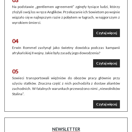
Na podstawie „gentlemen agreement” zginęły tysiące ludzi, którzy
złożyli swój los w ręce Anglików. Przekazanie ich Sowietom po wojnie
wiązało się w najlepszym razie z pobytem w łagrach, w najgorszym z
wyrokiem śmierci.
Czytaj więcej
04
Erwin Rommel zasłynął jako świetny dowódca podczas kampanii
afrykańskiej II wojny. Jakie były zasady jego dowodzenia?
Czytaj więcej
05
Sowieci transportowali więźniów do obozów pracy głównie przy
użyciu statków. Znaczna część z nich pochodziła z dostaw aliantów
zachodnich. W fatalnych warunkach przewożono nimi „niewolników
Stalina”.
Czytaj więcej
NEWSLETTER