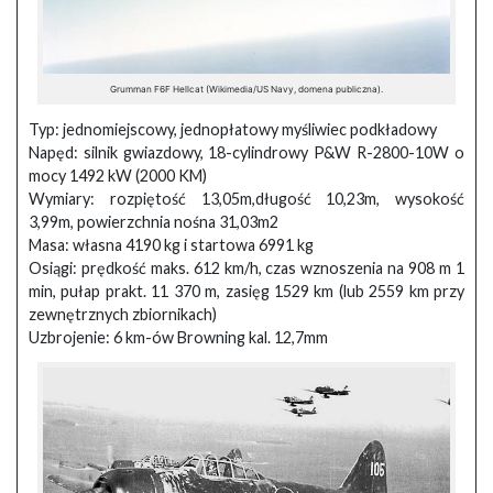
Grumman F6F Hellcat (Wikimedia/US Navy, domena publiczna).
Typ: jednomiejscowy, jednopłatowy myśliwiec podkładowy
Napęd: silnik gwiazdowy, 18-cylindrowy P&W R-2800-10W o
mocy 1492 kW (2000 KM)
Wymiary: rozpiętość 13,05m,długość 10,23m, wysokość
3,99m, powierzchnia nośna 31,03m2
Masa: własna 4190 kg i startowa 6991 kg
Osiągi: prędkość maks. 612 km/h, czas wznoszenia na 908 m 1
min, pułap prakt. 11 370 m, zasięg 1529 km (lub 2559 km przy
zewnętrznych zbiornikach)
Uzbrojenie: 6 km-ów Browning kal. 12,7mm