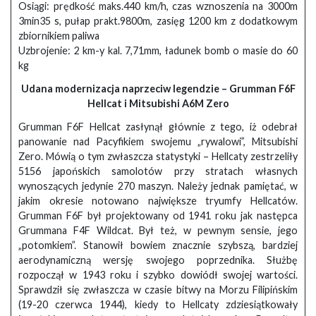
Osiągi: prędkość maks.440 km/h, czas wznoszenia na 3000m
3min35 s, pułap prakt.9800m, zasięg 1200 km z dodatkowym
zbiornikiem paliwa
Uzbrojenie: 2 km-y kal. 7,71mm, ładunek bomb o masie do 60
kg
Udana modernizacja naprzeciw legendzie – Grumman F6F
Hellcat i Mitsubishi A6M Zero
Grumman F6F Hellcat zasłynął głównie z tego, iż odebrał
panowanie nad Pacyfikiem swojemu „rywalowi”, Mitsubishi
Zero. Mówią o tym zwłaszcza statystyki – Hellcaty zestrzeliły
5156 japońskich samolotów przy stratach własnych
wynoszących jedynie 270 maszyn. Należy jednak pamiętać, w
jakim okresie notowano największe tryumfy Hellcatów.
Grumman F6F był projektowany od 1941 roku jak następca
Grummana F4F Wildcat. Był też, w pewnym sensie, jego
„potomkiem”. Stanowił bowiem znacznie szybszą, bardziej
aerodynamiczną wersję swojego poprzednika. Służbę
rozpoczął w 1943 roku i szybko dowiódł swojej wartości.
Sprawdził się zwłaszcza w czasie bitwy na Morzu Filipińskim
(19-20 czerwca 1944), kiedy to Hellcaty zdziesiątkowały