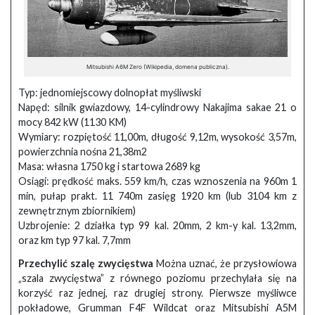
Mitsubishi A6M Zero (Wikipedia, domena publiczna).
Typ: jednomiejscowy dolnopłat myśliwski
Napęd: silnik gwiazdowy, 14-cylindrowy Nakajima sakae 21 o
mocy 842 kW (1130 KM)
Wymiary: rozpiętość 11,00m, długość 9,12m, wysokość 3,57m,
powierzchnia nośna 21,38m2
Masa: własna 1750 kg i startowa 2689 kg
Osiągi: prędkość maks. 559 km/h, czas wznoszenia na 960m 1
min, pułap prakt. 11 740m zasięg 1920 km (lub 3104 km z
zewnętrznym zbiornikiem)
Uzbrojenie: 2 działka typ 99 kal. 20mm, 2 km-y kal. 13,2mm,
oraz km typ 97 kal. 7,7mm
Przechylić szalę zwycięstwa
Można uznać, że przysłowiowa
„szala zwycięstwa” z równego poziomu przechylała się na
korzyść raz jednej, raz drugiej strony. Pierwsze myśliwce
pokładowe, Grumman F4F Wildcat oraz Mitsubishi A5M