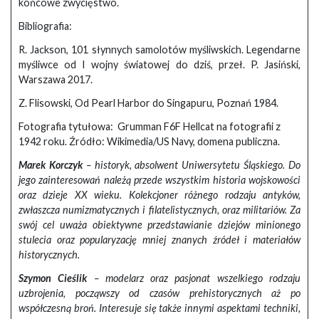
końcowe zwycięstwo.
Bibliografia:
R. Jackson, 101 słynnych samolotów myśliwskich. Legendarne
myśliwce od I wojny światowej do dziś, przeł. P. Jasiński,
Warszawa 2017.
Z. Flisowski, Od Pearl Harbor do Singapuru, Poznań 1984.
Fotografia tytułowa: Grumman F6F Hellcat na fotografii z
1942 roku. Źródło: Wikimedia/US Navy, domena publiczna.
Marek Korczyk
– historyk, absolwent Uniwersytetu Śląskiego. Do
jego zainteresowań należą przede wszystkim historia wojskowości
oraz dzieje XX wieku. Kolekcjoner różnego rodzaju antyków,
zwłaszcza numizmatycznych i filatelistycznych, oraz militariów. Za
swój cel uważa obiektywne przedstawianie dziejów minionego
stulecia oraz popularyzację mniej znanych źródeł i materiałów
historycznych.
Szymon Cieślik
– modelarz oraz pasjonat wszelkiego rodzaju
uzbrojenia, począwszy od czasów prehistorycznych aż po
współczesną broń. Interesuje się także innymi aspektami techniki,