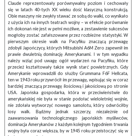
Claude reprezentowały porównywalny poziom i cechowały
się w latach 40-tych XX wieku dość klasyczną konstrukcją.
Obie maszyny nie zwykły stawać ze sobą do walki, co wynikało
z użycia ich na innych teatrach wojny – w efekcie porównanie
ich dokonań nie jest w pełni możliwe, a zestawienie sukcesów
mogłoby zostać zafałszowane przez rozbieżne statystyki. W
pierwszym okresie walk na Pacyfiku znaczącą przewagę
zdobyli Japończycy, których Mitsubishi A6M Zero zapewnił im
prawie dwuletnią dominację Amerykanami. I w tym wypadku
należy wziąć pod uwagę ogół wydarzeń na Pacyfiku, które
przecież kształtowały także wynik starć powietrznych. Gdy
Amerykanie wprowadzili do służby Grummana F6F Hellcata,
ten w 1943 roku przywrócił im przewagę, wpisując się w coraz
bardziej znaczącą przewagę ilościową i jakościową po stronie
USA. Japońska gospodarka, która w przeciwieństwie do
amerykańskiej nie była w stanie podołać wieloletniej wojnie,
nie zdołała wytworzyć nowego samolotu, który odwróciłby
losy walk. Bądźmy jednak szczerzy, niezależnie od
zaawansowania technologicznego japońskich myśliwców,
dominacja Amerykanów z każdym kolejnym tygodniem trwania
wojny była coraz większa, by w 1945 roku przeistoczyć się w