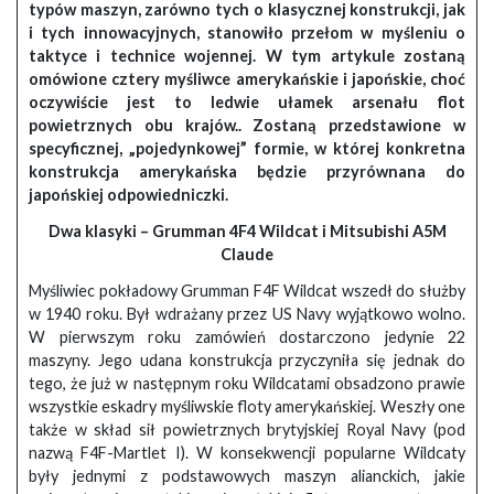
typów maszyn, zarówno tych o klasycznej konstrukcji, jak
i tych innowacyjnych, stanowiło przełom w myśleniu o
taktyce i technice wojennej. W tym artykule zostaną
omówione cztery myśliwce amerykańskie i japońskie, choć
oczywiście jest to ledwie ułamek arsenału flot
powietrznych obu krajów.. Zostaną przedstawione w
specyficznej, „pojedynkowej” formie, w której konkretna
konstrukcja amerykańska będzie przyrównana do
japońskiej odpowiedniczki.
Dwa klasyki – Grumman 4F4 Wildcat i Mitsubishi A5M
Claude
Myśliwiec pokładowy Grumman F4F Wildcat wszedł do służby
w 1940 roku. Był wdrażany przez US Navy wyjątkowo wolno.
W pierwszym roku zamówień dostarczono jedynie 22
maszyny. Jego udana konstrukcja przyczyniła się jednak do
tego, że już w następnym roku Wildcatami obsadzono prawie
wszystkie eskadry myśliwskie floty amerykańskiej. Weszły one
także w skład sił powietrznych brytyjskiej Royal Navy (pod
nazwą F4F-Martlet I). W konsekwencji popularne Wildcaty
były jednymi z podstawowych maszyn alianckich, jakie