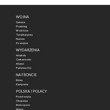
WOJNA
Geneza
Przebieg
W skrócie
Totalitaryzmy
Nazizm
Po wojnie
WYDARZENIA
Artykuły
Ciekawostki
Alianci
Państwa Osi
NA FRONCIE
Bitwy
Kampanie
POLSKA I POLACY
Przed wojną
Okupacja
Ruch oporu
Armia