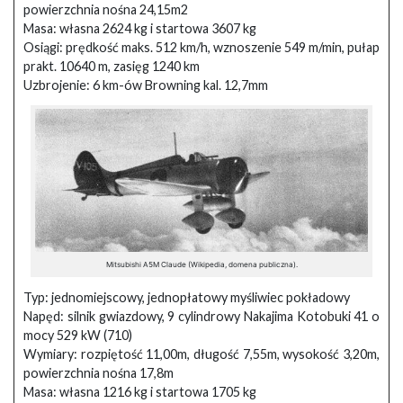
powierzchnia nośna 24,15m2
Masa: własna 2624 kg i startowa 3607 kg
Osiągi: prędkość maks. 512 km/h, wznoszenie 549 m/min, pułap
prakt. 10640 m, zasięg 1240 km
Uzbrojenie: 6 km-ów Browning kal. 12,7mm
Mitsubishi A5M Claude (Wikipedia, domena publiczna).
Typ: jednomiejscowy, jednopłatowy myśliwiec pokładowy
Napęd: silnik gwiazdowy, 9 cylindrowy Nakajima Kotobuki 41 o
mocy 529 kW (710)
Wymiary: rozpiętość 11,00m, długość 7,55m, wysokość 3,20m,
powierzchnia nośna 17,8m
Masa: własna 1216 kg i startowa 1705 kg