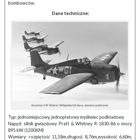
bombowców.
Dane techniczne:
Grumman F4F Wildcat (Wikipedia/US Navy, domena publiczna).
Typ: jednomiejscowy, jednopłatowy myśliwiec podkładowy
Napęd: silnik gwiazdowy Pratt & Whitney R-1830-86 o mocy
895 kW (1200KM)
Wymiary: rozpiętość 11,58m,długość 8,76m,wysokość 6,60m,