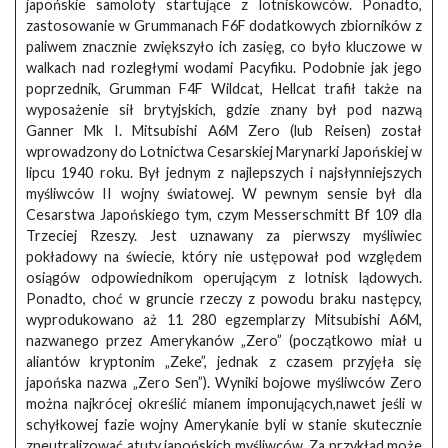
japońskie samoloty startujące z lotniskowców. Ponadto,
zastosowanie w Grummanach F6F dodatkowych zbiorników z
paliwem znacznie zwiększyło ich zasięg, co było kluczowe w
walkach nad rozległymi wodami Pacyfiku. Podobnie jak jego
poprzednik, Grumman F4F Wildcat, Hellcat trafił także na
wyposażenie sił brytyjskich, gdzie znany był pod nazwą
Ganner Mk I. Mitsubishi A6M Zero (lub Reisen) został
wprowadzony do Lotnictwa Cesarskiej Marynarki Japońskiej w
lipcu 1940 roku. Był jednym z najlepszych i najsłynniejszych
myśliwców II wojny światowej. W pewnym sensie był dla
Cesarstwa Japońskiego tym, czym Messerschmitt Bf 109 dla
Trzeciej Rzeszy. Jest uznawany za pierwszy myśliwiec
pokładowy na świecie, który nie ustępował pod względem
osiągów odpowiednikom operującym z lotnisk lądowych.
Ponadto, choć w gruncie rzeczy z powodu braku następcy,
wyprodukowano aż 11 280 egzemplarzy Mitsubishi A6M,
nazwanego przez Amerykanów „Zero” (początkowo miał u
aliantów kryptonim „Zeke”, jednak z czasem przyjęła się
japońska nazwa „Zero Sen”). Wyniki bojowe myśliwców Zero
można najkrócej określić mianem imponujących,nawet jeśli w
schyłkowej fazie wojny Amerykanie byli w stanie skutecznie
zneutralizować atuty japońskich myśliwców. Za przykład może