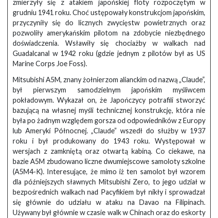
zmierzyły się z atakiem japońskiej floty rozpoczętym w
grudniu 1941 roku. Choć ustępowały konstrukcjom japońskim,
przyczyniły się do licznych zwycięstw powietrznych oraz
pozwoliły amerykańskim pilotom na zdobycie niezbędnego
doświadczenia. Wsławiły się chociażby w walkach nad
Guadalcanal w 1942 roku (gdzie jednym z pilotów był as US
Marine Corps Joe Foss).
Mitsubishi A5M, znany żołnierzom alianckim od nazwą „Claude”,
był pierwszym samodzielnym japońskim myśliwcem
pokładowym. Wykazał on, że Japończycy potrafili stworzyć
bazującą na własnej myśli technicznej konstrukcję, która nie
była po żadnym względem gorsza od odpowiedników z Europy
lub Ameryki Północnej. „Claude” wszedł do służby w 1937
roku i był produkowany do 1943 roku. Występował w
wersjach z zamkniętą oraz otwartą kabiną. Co ciekawe, na
bazie A5M zbudowano liczne dwumiejscowe samoloty szkolne
(A5M4-K). Interesujące, że mimo iż ten samolot był wzorem
dla późniejszych sławnych Mitsubishi Zero, to jego udział w
bezpośrednich walkach nad Pacyfikiem był nikły i sprowadzał
się głównie do udziału w ataku na Davao na Filipinach.
Używany był głównie w czasie walk w Chinach oraz do eskorty