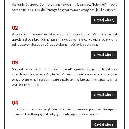
Warunki życiowe żołnierzy alianckich – „Szczurów Tobruku” – były
bardzo trudne. Musieli zmagać się zarówno z wrogiem, jak i pustynią.
Czytaj więcej
02
Polska i hitlerowskie Niemcy jako sojusznicy? W połowie lat
trzydziestych taki scenariusz nie wydawał się całkowicie oderwany
od rzeczywistości, choć jego wykonalność byłaby trudna.
Czytaj więcej
03
Na podstawie „gentlemen agreement” zginęły tysiące ludzi, którzy
złożyli swój los w ręce Anglików. Przekazanie ich Sowietom po wojnie
wiązało się w najlepszym razie z pobytem w łagrach, w najgorszym z
wyrokiem śmierci.
Czytaj więcej
04
Erwin Rommel zasłynął jako świetny dowódca podczas kampanii
afrykańskiej II wojny. Jakie były zasady jego dowodzenia?
Czytaj więcej