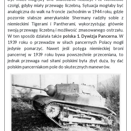
czołgi, gdyby miały przewagę liczebną. Sytuacja mogłaby być
analogiczna do walk na froncie zachodnim w 1944 roku, gdzie
pozornie słabsze amerykańskie Shermany radziły sobie z
niemieckimi Tigerami i Pantherami, wykorzystując głównie
swoją przewagę liczebną i możliwość zmasowanego ostrzału.
W ten sposób działała także
polska 1. Dywizja Pancerna
. W
1939 roku o przewadze w siłach pancernych Polacy mogli
jedynie pomarzyć. Nawet jeśli potęga niemieckiej broni
pancernej w 1939 roku bywa powszechnie przeceniana, to
jednak przewaga nad siłami polskimi była zbyt duża, by dać
polskim pancerniakom pole do skutecznych manewrów.