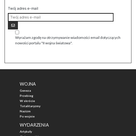
Twój adres e-mail
Wyrażam zgodę na otrzymywanie wiadomości email dotyczących
nowości portalu "II wojna światowa".
WOJNA
Geneza
Przebieg
W skrócie
Totalitaryzmy
Nazizm
Po wojnie
WYDARZENIA
Artykuły