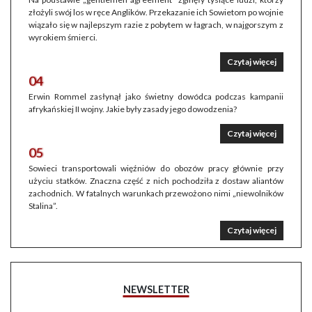
złożyli swój los w ręce Anglików. Przekazanie ich Sowietom po wojnie
wiązało się w najlepszym razie z pobytem w łagrach, w najgorszym z
wyrokiem śmierci.
Czytaj więcej
04
Erwin Rommel zasłynął jako świetny dowódca podczas kampanii
afrykańskiej II wojny. Jakie były zasady jego dowodzenia?
Czytaj więcej
05
Sowieci transportowali więźniów do obozów pracy głównie przy
użyciu statków. Znaczna część z nich pochodziła z dostaw aliantów
zachodnich. W fatalnych warunkach przewożono nimi „niewolników
Stalina”.
Czytaj więcej
NEWSLETTER