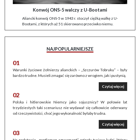
Konwój ONS-5 walczy z U-Bootami
Aliancki konwój ONS-5 w 1943 r. stoczył ciężką walkę z U-
Bootami, z których aż 51 skierowano przeciwko niemu.
NAJPOPULARNIEJSZE
01
Warunki życiowe żołnierzy alianckich – „Szczurów Tobruku” – były
bardzo trudne. Musieli zmagać się zarówno z wrogiem, jak i pustynią.
Czytaj więcej
02
Polska i hitlerowskie Niemcy jako sojusznicy? W połowie lat
trzydziestych taki scenariusz nie wydawał się całkowicie oderwany
od rzeczywistości, choć jego wykonalność byłaby trudna.
Czytaj więcej
03
Na podstawie „gentlemen agreement” zginęły tysiące ludzi, którzy