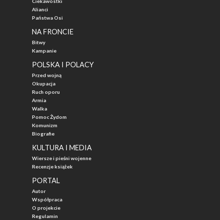
Ciekawostki
Alianci
Państwa Osi
NA FRONCIE
Bitwy
Kampanie
POLSKA I POLACY
Przed wojną
Okupacja
Ruch oporu
Armia
Walka
Pomoc Żydom
Komunizm
Biografie
KULTURA I MEDIA
Wiersze i pieśni wojenne
Recenzje książek
PORTAL
Autor
Współpraca
O projekcie
Regulamin