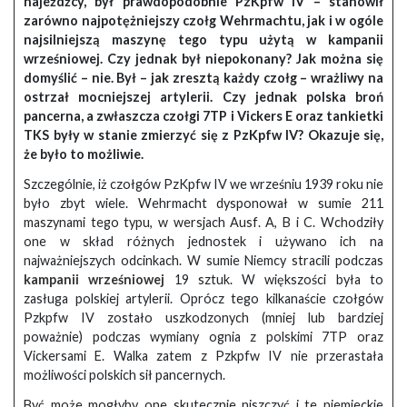
najeźdźcy, był prawdopodobnie PzKpfw IV – stanowił
zarówno najpotężniejszy czołg Wehrmachtu, jak i w ogóle
najsilniejszą maszynę tego typu użytą w kampanii
wrześniowej. Czy jednak był niepokonany? Jak można się
domyślić – nie. Był – jak zresztą każdy czołg – wrażliwy na
ostrzał mocniejszej artylerii. Czy jednak polska broń
pancerna, a zwłaszcza czołgi 7TP i Vickers E oraz tankietki
TKS były w stanie zmierzyć się z PzKpfw IV? Okazuje się,
że było to możliwie.
Szczególnie, iż czołgów PzKpfw IV we wrześniu 1939 roku nie
było zbyt wiele. Wehrmacht dysponował w sumie 211
maszynami tego typu, w wersjach Ausf. A, B i C. Wchodziły
one w skład różnych jednostek i używano ich na
najważniejszych odcinkach. W sumie Niemcy stracili podczas
kampanii wrześniowej
19 sztuk. W większości była to
zasługa polskiej artylerii. Oprócz tego kilkanaście czołgów
Pzkpfw IV zostało uszkodzonych (mniej lub bardziej
poważnie) podczas wymiany ognia z polskimi 7TP oraz
Vickersami E. Walka zatem z Pzkpfw IV nie przerastała
możliwości polskich sił pancernych.
Być może mogłyby one skutecznie niszczyć i te niemieckie