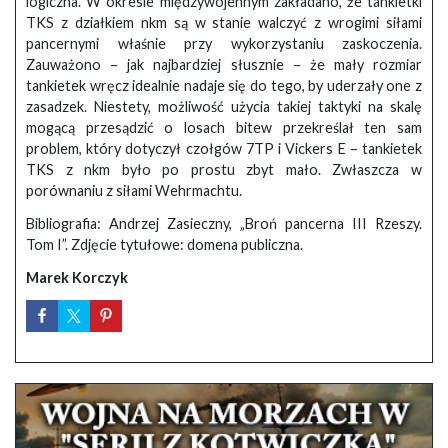
logiczna. W okresie międzywojennym zakładano, że tankietki
TKS z działkiem nkm są w stanie walczyć z wrogimi siłami
pancernymi właśnie przy wykorzystaniu zaskoczenia.
Zauważono – jak najbardziej słusznie – że mały rozmiar
tankietek wręcz idealnie nadaje się do tego, by uderzały one z
zasadzek. Niestety, możliwość użycia takiej taktyki na skalę
mogącą przesądzić o losach bitew przekreślał ten sam
problem, który dotyczył czołgów 7TP i Vickers E – tankietek
TKS z nkm było po prostu zbyt mało. Zwłaszcza w
porównaniu z siłami Wehrmachtu.
Bibliografia: Andrzej Zasieczny, „Broń pancerna III Rzeszy.
Tom I”. Zdjęcie tytułowe: domena publiczna.
Marek Korczyk