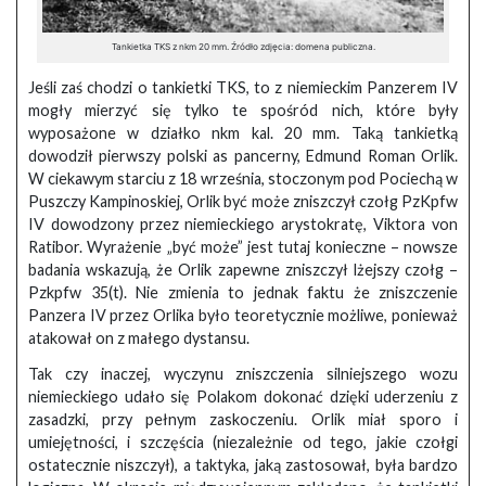
Tankietka TKS z nkm 20 mm. Źródło zdjęcia: domena publiczna.
Jeśli zaś chodzi o tankietki TKS, to z niemieckim Panzerem IV
mogły mierzyć się tylko te spośród nich, które były
wyposażone w działko nkm kal. 20 mm. Taką tankietką
dowodził pierwszy polski as pancerny, Edmund Roman Orlik.
W ciekawym starciu z 18 września, stoczonym pod Pociechą w
Puszczy Kampinoskiej, Orlik być może zniszczył czołg PzKpfw
IV dowodzony przez niemieckiego arystokratę, Viktora von
Ratibor. Wyrażenie „być może” jest tutaj konieczne – nowsze
badania wskazują, że Orlik zapewne zniszczył lżejszy czołg –
Pzkpfw 35(t). Nie zmienia to jednak faktu że zniszczenie
Panzera IV przez Orlika było teoretycznie możliwe, ponieważ
atakował on z małego dystansu.
Tak czy inaczej, wyczynu zniszczenia silniejszego wozu
niemieckiego udało się Polakom dokonać dzięki uderzeniu z
zasadzki, przy pełnym zaskoczeniu. Orlik miał sporo i
umiejętności, i szczęścia (niezależnie od tego, jakie czołgi
ostatecznie niszczył), a taktyka, jaką zastosował, była bardzo