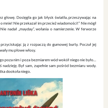
ez głowę. Dosięgła go jak błysk światła, przeszywając na
ą o mnie! Nie przekazał im przecież wiadomości!” Nie mógł
o. Nie nadał „mayday”, wołania o namierzenie. W ferworze
 przyciskając ją z rozpaczą do gumowej burty. Poczuł jej
kiwały mu płowe włosy.
zego poza nim i poza bezmiarem wód wokół niego nie było…
ś nadzieję. Był sam, zupełnie sam pośród bezmiaru wody.
ustka dookoła niego.