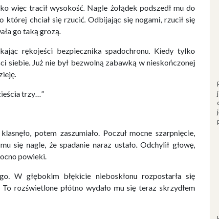
ybko więc tracił wysokość. Nagle żołądek podszedł mu do
o której chciał się rzucić. Odbijając się nogami, rzucił się
ała go taką grozą.
ając rękojeści bezpiecznika spadochronu. Kiedy tylko
ści siebie. Już nie był bezwolną zabawką w nieskończonej
ieję.
eścia trzy…”
 klasnęło, potem zaszumiało. Poczuł mocne szarpnięcie,
u się nagle, że spadanie naraz ustało. Odchylił głowę,
mocno powieki.
ego. W głębokim błękicie nieboskłonu rozpostarła się
. To rozświetlone płótno wydało mu się teraz skrzydłem