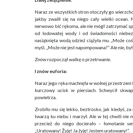
Naraz ze wszystkich stron otoczyły go wierzchołk
jakby zwalił się na niego cały wielki ocean.
nerwowo bić rękoma, ale nie mógł zatrzymać spa
od lodowatej wody i od świadomości niebez
nasiąknięta wodą odzież ciążyła mu. „Może coś
myśl. „Może nie jest napompowana?” Ale nie, był
Znów rozpoczął walkę o przetrwanie.
I znów euforia:
Naraz jego ręka machnęła w wolnej przestrzeni 
kurczowy ucisk w piersiach. Schwycił skwa
powietrza.
Zrobiło mu się lekko, beztrosko, jak kiedyś, za
twarzą ku niebu i marzył. Ale w tej chwili nie
przecież do niego docierało – łomotanie ser
„Uratowany! Żyję! Ja żyję! Jestem uratowany!”.