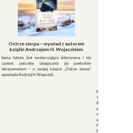
Ostrze sierpa – wywiad z autorem
książki Andrzejem H. Wojaczkiem
Sama fabuła jest wystarczająco intensywna i nie
czułem potrzeby ubogacania jej poetyckim
obrazowaniem – o swojej książce „Ostrze sierpa”
opowiada Andrzej H. Wojaczek.
Muszki
Muszkieterowie Du
stanowili elitarną je
(Milizia Volontaria p
pełniącą rolę gwardi
w latach 1923-1940.
uroczystościach fa
Palazzo Venezia w 
Duce. Muszkieterowi