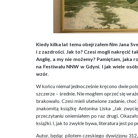
Kiedy kilka lat temu obejrzałem film Jana S
i z zazdrości. Jak to? Czesi mogli nakręcić t
Anglię, a my nie możemy? Pamiętam, jaka ro
na Festiwalu NNW w Gdyni. I jak wiele osób
wzór.
W końcu niemal jednocześnie kręcono dwie pols
szczerze – średnie. Nie mogłem oprzeć się wraże
brakowało. Czesi mieli ułatwione zadanie, choć 
znakomitą książkę Antonina Liska „Jak zwycięż
przeczytaniu oniemiałem po raz drugi. Okazało
książki. I, jak to zwykle bywa, literatura jest po 
Autor, będąc pilotem czeskiego dywizjonu 312