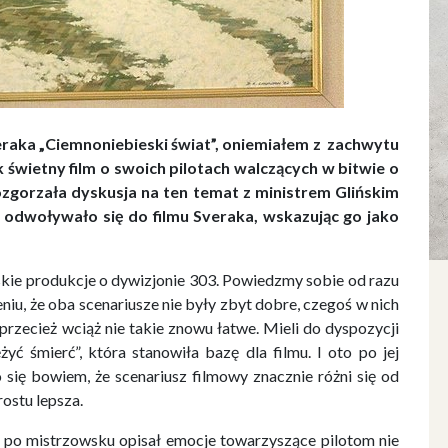
veraka „Ciemnoniebieski świat”, oniemiałem z zachwytu
ak świetny film o swoich pilotach walczących w bitwie o
zgorzała dyskusja na ten temat z ministrem Glińskim
 odwoływało się do filmu Sveraka, wskazując go jako
kie produkcje o dywizjonie 303. Powiedzmy sobie od razu
niu, że oba scenariusze nie były zbyt dobre, czegoś w nich
przecież wciąż nie takie znowu łatwe. Mieli do dyspozycji
yć śmierć”, która stanowiła bazę dla filmu. I oto po jej
 się bowiem, że scenariusz filmowy znacznie różni się od
prostu lepsza.
, po mistrzowsku opisał emocje towarzyszące pilotom nie