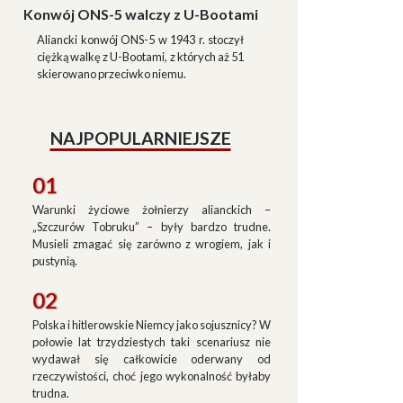
Konwój ONS-5 walczy z U-Bootami
Aliancki konwój ONS-5 w 1943 r. stoczył
ciężką walkę z U-Bootami, z których aż 51
skierowano przeciwko niemu.
NAJPOPULARNIEJSZE
01
Warunki życiowe żołnierzy alianckich –
„Szczurów Tobruku” – były bardzo trudne.
Musieli zmagać się zarówno z wrogiem, jak i
pustynią.
02
Polska i hitlerowskie Niemcy jako sojusznicy? W
połowie lat trzydziestych taki scenariusz nie
wydawał się całkowicie oderwany od
rzeczywistości, choć jego wykonalność byłaby
trudna.