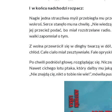
I w końcu nadchodzi rozpacz:
Nagle jedna straszliwa myśl przebiegła mu prz
wskroś. Serce stanęło mu na chwilę. „Nie wiedz
jej przecież podać, bo miał rozstrzelane radi
walki zapomniał o tym.
Z wolna przewrócił się w dinghy twarzą w dół,
chłód. Całe ciało miał zesztywniałe. Fale oprys
Po chwili podniósł głowę, rozglądając się. Nic
Nawet cichego lotu ptaka, który dałby mu jaką
„Nie znajdą cię, nikt o tobie nie wie!”, mówiła p