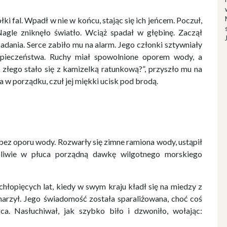
i fal. Wpadł w nie w końcu, stając się ich jeńcem. Poczuł,
 Nagle zniknęło światło. Wciąż spadał w głębinę. Zaczął
dania. Serce zabiło mu na alarm. Jego członki sztywniały
pieczeństwa. Ruchy miał spowolnione oporem wody, a
 złego stało się z kamizelką ratunkową?”, przyszło mu na
a w porządku, czuł jej miękki ucisk pod brodą.
bez oporu wody. Rozwarły się zimne ramiona wody, ustąpił
pliwie w płuca porządną dawkę wilgotnego morskiego
 chłopięcych lat, kiedy w swym kraju kładł się na miedzy z
 marzył. Jego świadomość została sparaliżowana, choć coś
ca. Nasłuchiwał, jak szybko biło i dzwoniło, wołając: