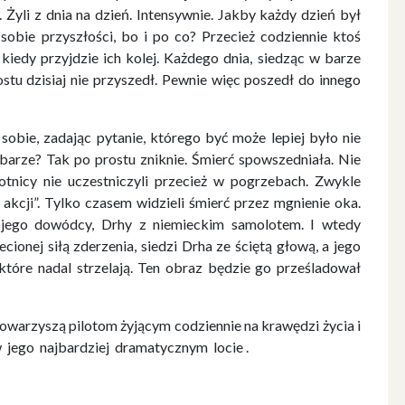
 Żyli z dnia na dzień. Intensywnie. Jakby każdy dzień był
sobie przyszłości, bo i po co? Przecież codziennie ktoś
 kiedy przyjdzie ich kolej. Każdego dnia, siedząc w barze
ostu dzisiaj nie przyszedł. Pewnie więc poszedł do innego
 sobie, zadając pytanie, którego być może lepiej było nie
 barze? Tak po prostu zniknie. Śmierć spowszedniała. Nie
tnicy nie uczestniczyli przecież w pogrzebach. Zwykle
akcji”. Tylko czasem widzieli śmierć przez mgnienie oka.
ojego dowódcy, Drhy z niemieckim samolotem. I wtedy
ionej siłą zderzenia, siedzi Drha ze ściętą głową, a jego
które nadal strzelają. Ten obraz będzie go prześladował
towarzyszą pilotom żyjącym codziennie na krawędzi życia i
w jego najbardziej dramatycznym locie .