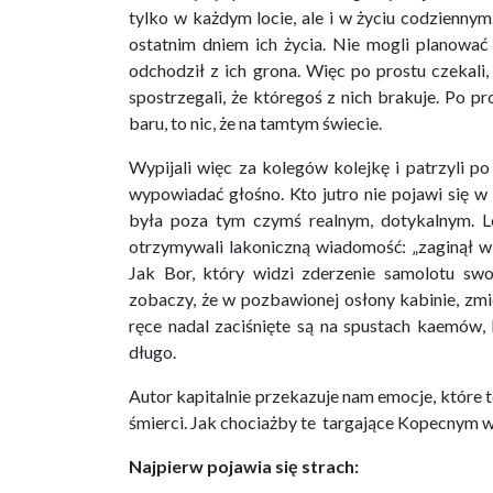
tylko w każdym locie, ale i w życiu codziennym.
ostatnim dniem ich życia. Nie mogli planować 
odchodził z ich grona. Więc po prostu czekali,
spostrzegali, że któregoś z nich brakuje. Po pr
baru, to nic, że na tamtym świecie.
Wypijali więc za kolegów kolejkę i patrzyli po
wypowiadać głośno. Kto jutro nie pojawi się w
była poza tym czymś realnym, dotykalnym. Lo
otrzymywali lakoniczną wiadomość: „zaginął w 
Jak Bor, który widzi zderzenie samolotu sw
zobaczy, że w pozbawionej osłony kabinie, zmiec
ręce nadal zaciśnięte są na spustach kaemów, 
długo.
Autor kapitalnie przekazuje nam emocje, które 
śmierci. Jak chociażby te targające Kopecnym 
Najpierw pojawia się strach: