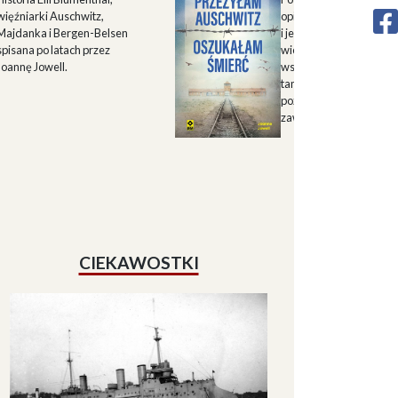
więźniarki Auschwitz,
opisu historii Górnego 
Majdanka i Bergen-Belsen
i jego mieszkańców w X
spisana po latach przez
wieku oraz zapisu
Joannę Jowell.
wspomnień mieszkańc
tamtych terenów, które
pozwalają lepiej zrozum
zawiłe koleje losu regio
CIEKAWOSTKI