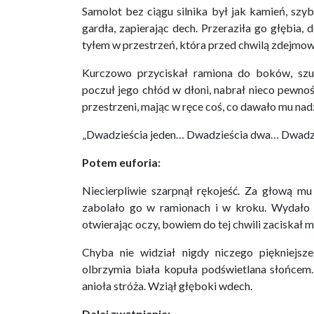
Samolot bez ciągu silnika był jak kamień, sz
gardła, zapierając dech. Przeraziła go głębia, d
tyłem w przestrzeń, która przed chwilą zdejmow
Kurczowo przyciskał ramiona do boków, szuk
poczuł jego chłód w dłoni, nabrał nieco pewno
przestrzeni, mając w ręce coś, co dawało mu nadz
„Dwadzieścia jeden… Dwadzieścia dwa… Dwadzi
Potem euforia:
Niecierpliwie szarpnął rękojeść. Za głową mu
zabolało go w ramionach i w kroku. Wydało m
otwierając oczy, bowiem do tej chwili zaciskał 
Chyba nie widział nigdy niczego piękniejsz
olbrzymia biała kopuła podświetlana słońcem
anioła stróża. Wziął głęboki wdech.
Dalej zwątpienie: