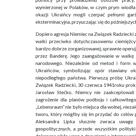
wymierzonej w Polaków, w czym prym wiodła oc
okazji Ukraińcy mogli czerpać pełnymi gar
eksterminacyjna, przyuczając się do późniejsz
Dopiero agresja Niemiec na Związek Radziecki z
walki przeciwko dotychczasowemu ciemiężcy
bardzo dobrze zorganizowanej, sprawnie operu
przez Banderę. Jego zaangażowanie w walkę z
narodowego. Niezależnie od metod i form wa
Ukraińców, symbolizując opór stawiany o
niepodległego państwa. Pierwszą próbę Ukraiń
Związek Radziecki, 30 czerwca 1941roku prokl
Jarosław Stećko. Niemcy nie zaakceptowali 
zagrożenie dla planów podboju i całkowiteg
„Lebensraum” nie było miejsca dla wolnej, nieza
tworu, który mógłby się im przydać do celów
Aleksandra Lipka słusznie zwraca uwagę
geopolitycznych, a przede wszystkim polityk
dokonane nikła wraz z decyzjami o internowani