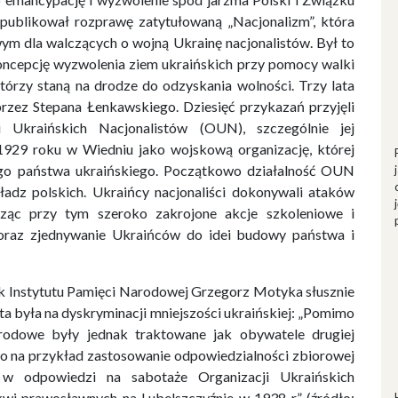
blikował rozprawę zatytułowaną „Nacjonalizm”, która
ym dla walczących o wojną Ukrainę nacjonalistów. Był to
oncepcję wyzwolenia ziem ukraińskich przy pomocy walki
 którzy staną na drodze do odzyskania wolności. Trzy lata
przez Stepana Łenkawskiego. Dziesięć przykazań przyjęli
i Ukraińskich Nacjonalistów (OUN), szczególnie jej
29 roku w Wiedniu jako wojskową organizację, której
go państwa ukraińskiego. Początkowo działalność OUN
ładz polskich. Ukraińcy nacjonaliści dokonywali ataków
adząc przy tym szeroko zakrojone akcje szkoleniowe i
oraz zjednywanie Ukraińców do idei budowy państwa i
yk Instytutu Pamięci Narodowej Grzegorz Motyka słusznie
ta była na dyskryminacji mniejszości ukraińskiej: „Pomimo
rodowe były jednak traktowane jak obywatele drugiej
o na przykład zastosowanie odpowiedzialności zbiorowej
j w odpowiedzi na sabotaże Organizacji Ukraińskich
kwi prawosławnych na Lubelszczyźnie w 1938 r.” (źródło: