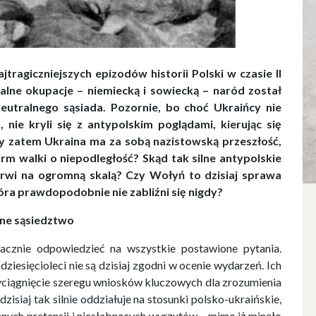
tragiczniejszych epizodów historii Polski w czasie II
lne okupacje – niemiecką i sowiecką – naród został
utralnego sąsiada. Pozornie, bo choć Ukraińcy nie
e kryli się z antypolskim poglądami, kierując się
 zatem Ukraina ma za sobą nazistowską przeszłość,
orm walki o niepodległość? Skąd tak silne antypolskie
krwi na ogromną skalą? Czy Wołyń to dzisiaj sprawa
tóra prawdopodobnie nie zabliźni się nigdy?
ne sąsiedztwo
acznie odpowiedzieć na wszystkie postawione pytania.
ziesięcioleci nie są dzisiaj zgodni w ocenie wydarzeń. Ich
yciągnięcie szeregu wniosków kluczowych dla zrozumienia
zisiaj tak silnie oddziałuje na stosunki polsko-ukraińskie,
ych pretensji i niesłabnących wyrzutów – mimo iż minęło