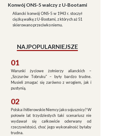
Konwój ONS-5 walczy z U-Bootami
Aliancki konwój ONS-5 w 1943 r. stoczył
ciężką walkę z U-Bootami, z których aż 51
skierowano przeciwko niemu.
NAJPOPULARNIEJSZE
01
Warunki życiowe żołnierzy alianckich –
„Szczurów Tobruku” – były bardzo trudne.
Musieli zmagać się zarówno z wrogiem, jak i
pustynią.
02
Polska i hitlerowskie Niemcy jako sojusznicy? W
połowie lat trzydziestych taki scenariusz nie
wydawał się całkowicie oderwany od
rzeczywistości, choć jego wykonalność byłaby
trudna.