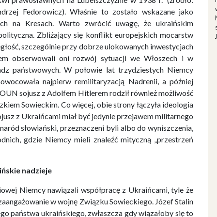
ndrzej Fedorowicz). Właśnie to zostało wskazane jako
ich na Kresach. Warto zwrócić uwagę, że ukraińskim
olityczna. Zbliżający się konflikt europejskich mocarstw
egłość, szczególnie przy dobrze ulokowanych inwestycjach
iem obserwowali oni rozwój sytuacji we Włoszech i w
ładz państwowych. W połowie lat trzydziestych Niemcy
aowocowała najpierw remilitaryzacją Nadrenii, a później
w OUN sojusz z Adolfem Hitlerem rodził również możliwość
kiem Sowieckim. Co więcej, obie strony łączyła ideologia
ojusz z Ukraińcami miał być jedynie przejawem militarnego
aród słowiański, przeznaczeni byli albo do wyniszczenia,
odnich, gdzie Niemcy mieli znaleźć mityczną „przestrzeń
ńskie nadzieje
iowej Niemcy nawiązali współpracę z Ukraińcami, tyle że
 zaangażowanie w wojnę Związku Sowieckiego. Józef Stalin
nego państwa ukraińskiego, zwłaszcza gdy wiązałoby się to