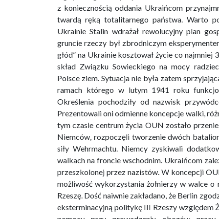
z koniecznością oddania Ukraińcom przynajmn
twardą ręką totalitarnego państwa. Warto p
Ukrainie Stalin wdrażał rewolucyjny plan go
gruncie rzeczy był zbrodniczym eksperymentem 
głód” na Ukrainie kosztował życie co najmniej
skład Związku Sowieckiego na mocy radzieck
Polsce ziem. Sytuacja nie była zatem sprzyjaj
ramach którego w lutym 1941 roku funkcj
Określenia pochodziły od nazwisk przywód
Prezentowali oni odmienne koncepcje walki, róż
tym czasie centrum życia OUN zostało przeni
Niemców, rozpoczęli tworzenie dwóch batalion
siły Wehrmachtu. Niemcy zyskiwali dodatkow
walkach na froncie wschodnim. Ukraińcom zależa
przeszkolonej przez nazistów. W koncepcji O
możliwość wykorzystania żołnierzy w walce o n
Rzeszę. Dość naiwnie zakładano, że Berlin zgodz
eksterminacyjną politykę III Rzeszy względem 
pomocy przy prowadzeniu obozów pracy, 