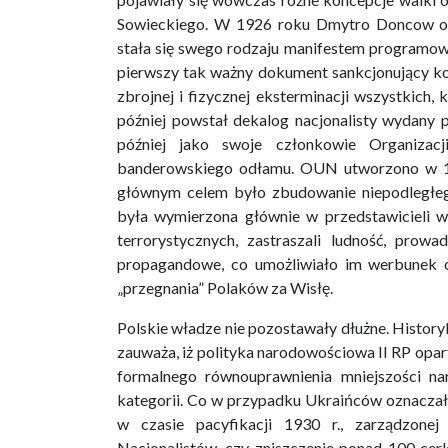
Sowieckiego. W 1926 roku Dmytro Doncow opu
stała się swego rodzaju manifestem programow
pierwszy tak ważny dokument sankcjonujący k
zbrojnej i fizycznej eksterminacji wszystkich,
później powstał dekalog nacjonalisty wydany 
później jako swoje członkowie Organizacj
banderowskiego odłamu. OUN utworzono w 19
głównym celem było zbudowanie niepodległe
była wymierzona głównie w przedstawicieli w
terrorystycznych, zastraszali ludność, prow
propagandowe, co umożliwiało im werbunek 
„przegnania” Polaków za Wisłę.
Polskie władze nie pozostawały dłużne. Histor
zauważa, iż polityka narodowościowa II RP opar
formalnego równouprawnienia mniejszości na
kategorii. Co w przypadku Ukraińców oznaczał
w czasie pacyfikacji 1930 r., zarządzone
Nacjonalistów, czy zniszczenie ponad 100 cer