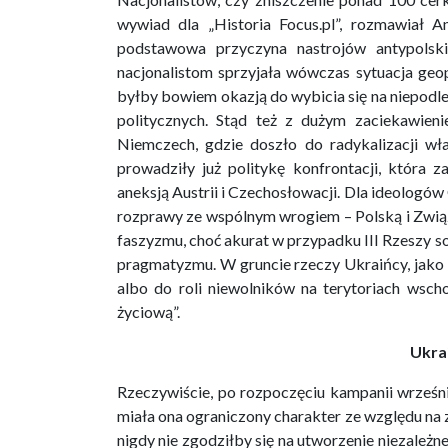
wywiad dla „Historia Focus.pl”, rozmawiał A
podstawowa przyczyna nastrojów antypolsk
nacjonalistom sprzyjała wówczas sytuacja geop
byłby bowiem okazją do wybicia się na niepodl
politycznych. Stąd też z dużym zaciekawien
Niemczech, gdzie doszło do radykalizacji w
prowadziły już politykę konfrontacji, która z
aneksją Austrii i Czechosłowacji. Dla ideologó
rozprawy ze wspólnym wrogiem – Polską i Związ
faszyzmu, choć akurat w przypadku III Rzeszy s
pragmatyzmu. W gruncie rzeczy Ukraińcy, jako n
albo do roli niewolników na terytoriach wsch
życiową”.
Ukrai
Rzeczywiście, po rozpoczęciu kampanii wrześn
miała ona ograniczony charakter ze względu na
nigdy nie zgodziłby się na utworzenie niezależ