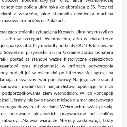
hotnicza policja ukraińska kolaborująca z SS. Przy tej
ściami z wzorców, jakie stanowiła niemiecka machina
ych masowych mordów na Polakach.
nacząco zmieniła sytuację na Kresach. Ukraińcy ruszyli do
 – albo w szeregach Wehrmachtu, albo w charakterze
jącej partyzantki. Prym wiodły oddziały OUN-B kierowane
 Sowietami przyniosło mu na Ukrainie status bohatera
lki postać ta stanowi ważne historyczne dziedzictwo
kupantowi oraz niezłomność w próbach odtworzenia
cy podjęli już w osiem dni po hitlerowskiej agresji na
amując niezależny twór państwowy. Na jego czele stanął
samowoli ukraińskich nacjonalistów, upatrując w nich
o podporządkowania ziem wschodnich. W ich koncepcji
leżnej Ukrainy, nie było nawet miejsca dla marionetkowego
 propagandowych lub zasilania Wehrmachtu świeżą krwią.
 na oderwanie ukraińskich przywódców od realiów
i zaborcy: „Naiwna wiara, że Niemcy zaakceptują fakty
u Bandery i Stećko, przyłączeniu Małopolski wschodniej i