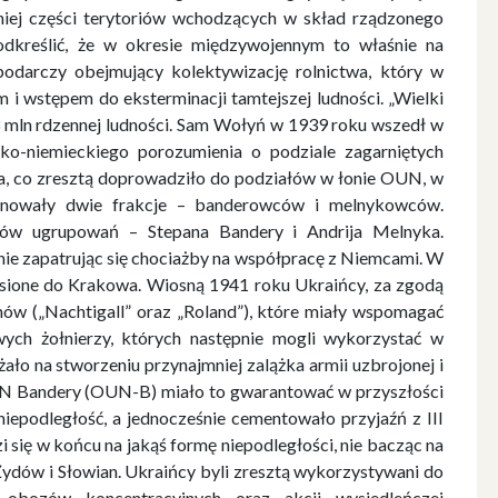
iej części terytoriów wchodzących w skład rządzonego
odkreślić, że w okresie międzywojennym to właśnie na
spodarczy obejmujący kolektywizację rolnictwa, który w
i wstępem do eksterminacji tamtejszej ludności. „Wielki
 3 mln rdzennej ludności. Sam Wołyń w 1939 roku wszedł w
o-niemieckiego porozumienia o podziale zagarniętych
ąca, co zresztą doprowadziło do podziałów w łonie OUN, w
onowały dwie frakcje – banderowców i melnykowców.
ców ugrupowań – Stepana Bandery i Andrija Melnyka.
nie zapatrując się chociażby na współpracę z Niemcami. W
esione do Krakowa. Wiosną 1941 roku Ukraińcy, za zgodą
ów („Nachtigall” oraz „Roland”), które miały wspomagać
ych żołnierzy, których następnie mogli wykorzystać w
ło na stworzeniu przynajmniej zalążka armii uzbrojonej i
UN Bandery (OUN-B) miało to gwarantować w przyszłości
iepodległość, a jednocześnie cementowało przyjaźń z III
i się w końcu na jakąś formę niepodległości, nie bacząc na
Żydów i Słowian. Ukraińcy byli zresztą wykorzystywani do
obozów koncentracyjnych oraz akcji wysiedleńczej