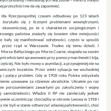
ej przeszłości nie da się zapomnieć.
 dla Rzeczpospolitej czasem odbudowy po 123 latach
o borykało się z licznymi problemami wewnętrznymi,
 ekonomicznej, po te o charakterze socjologicznym i
urowego państwa znalazły się bowiem silne mniejszości
e bały się manifestować odrębności, często w sposób
j przez rząd w Warszawie. Trudno się temu dziwić. I
od Morza Bałtyckiego po Morze Czarne, skupiała na swoim
żnymi włościami sprawowano przy pomocy marchewki i kija,
ęściej. Nie było mowy o asymilacji, a przynajmniej nie na
niczych kozaków. Przez wieki sytuacja we wschodniej
any i palący problem. Gdy w 1918 roku Polska odzyskała
ziemie uznawane za rdzennie ukraińskie. Ukrainie po raz
nie porozumieniami zawartymi po zakończeniu I wojny
ę samodzielności. Władze II RP nie zamierzały jednak
tywnie uczestnicząc chociażby w obronie Lwowa w 1918 i
 nie byli w stanie odtworzyć własnej państwowości, choć
o emancypację i wyzwolenie spod jarzma Polski i Związku