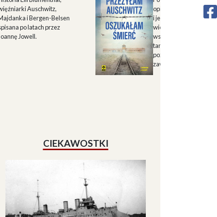
więźniarki Auschwitz,
opisu historii Górnego 
Majdanka i Bergen-Belsen
i jego mieszkańców w X
spisana po latach przez
wieku oraz zapisu
Joannę Jowell.
wspomnień mieszkańc
tamtych terenów, które
pozwalają lepiej zrozum
zawiłe koleje losu regio
CIEKAWOSTKI