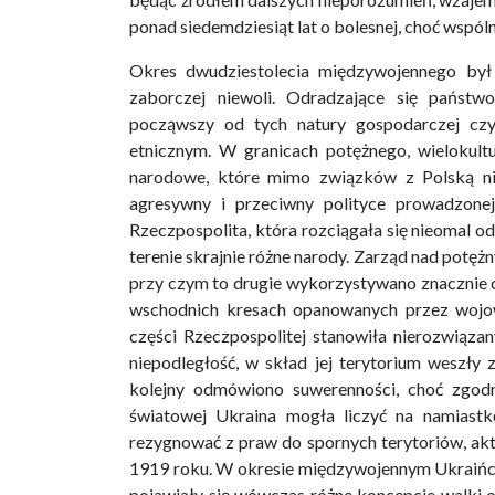
ponad siedemdziesiąt lat o bolesnej, choć wspóln
Okres dwudziestolecia międzywojennego był
zaborczej niewoli. Odradzające się państw
począwszy od tych natury gospodarczej czy
etnicznym. W granicach potężnego, wielokult
narodowe, które mimo związków z Polską ni
agresywny i przeciwny polityce prowadzone
Rzeczpospolita, która rozciągała się nieomal 
terenie skrajnie różne narody. Zarząd nad potę
przy czym to drugie wykorzystywano znacznie cz
wschodnich kresach opanowanych przez wojow
części Rzeczpospolitej stanowiła nierozwiąz
niepodległość, w skład jej terytorium weszły 
kolejny odmówiono suwerenności, choć zgod
światowej Ukraina mogła liczyć na namiastk
rezygnować z praw do spornych terytoriów, ak
1919 roku. W okresie międzywojennym Ukraińcy
pojawiały się wówczas różne koncepcje walki 