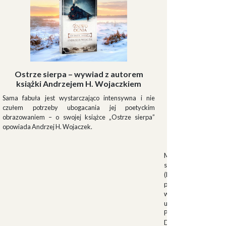
Ostrze sierpa – wywiad z autorem
książki Andrzejem H. Wojaczkiem
Sama fabuła jest wystarczająco intensywna i nie
czułem potrzeby ubogacania jej poetyckim
obrazowaniem – o swojej książce „Ostrze sierpa”
opowiada Andrzej H. Wojaczek.
Muszki
Muszkieterowie Du
stanowili elitarną je
(Milizia Volontaria p
pełniącą rolę gwardi
w latach 1923-1940.
uroczystościach fa
Palazzo Venezia w 
Duce. Muszkieterowi